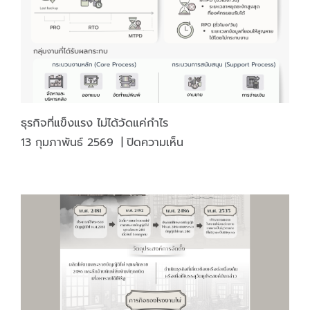
สรรพ
สามิต
ธุรกิจที่แข็งแรง ไม่ได้วัดแค่กำไร
บน
13 กุมภาพันธ์ 2569
|
ปิดความเห็น
ธุรกิจ
ที่
แข็ง
แรง
ไม่
ได้
วัด
แค่
กำไร