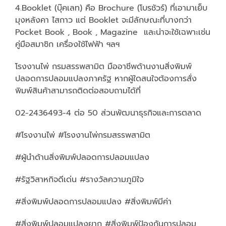
4.Booklet (บุ๊คเลท) คือ Brochure (โบรชัวร์) ที่เอามาเย็บ
มุงหลังคา ไสกาว แต่ Booklet จะมีลักษณะที่บางกว่า
Pocket Book , Book , Magazine และน่าจะใช้เฉพาะเช่น
คู่มือสมาชิก เครื่องใช้ไฟฟ้า ฯลฯ
โรงงานไพ่ กรมสรรพสามิต มืออาชีพด้านงานสิ่งพิมพ์
ปลอดการปลอมแปลงภาครัฐ หากผู้ใดสนใจต้องการสั่ง
พิมพ์สินค้าสามารถติดต่อสอบถามได้ที่
02-2436493-4 ต่อ 50 ส่วนพัฒนาธุรกิจและการตลาด
#โรงงานไพ่ #โรงงานไพ่กรมสรรพสามิต
#ผู้นำด้านสิ่งพิมพ์ปลอดการปลอมแปลง
#รัฐวิสาหกิจดีเด่น #รางวัลความภูมิใจ
#สิ่งพิมพ์ปลอดการปลอมแปลง #สิ่งพิมพ์มีค่า
#สิ่งพิมพ์ปลอมแปลงยาก #สิ่งพิมพ์ป้องกันการปลอม