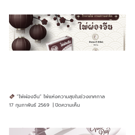
งาน
ให้
“ถูก
ประเภท”
งาน
สวย
ทน
คุ้ม
กว่า
“ไพ่ผ่องจีน” ไพ่แห่งความสุขในช่วงเทศกาล
บน
17 กุมภาพันธ์ 2569
|
ปิดความเห็น
“ไพ่
ผ่อง
จีน”