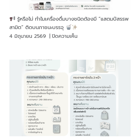
รู้หรือไม่ ทำไมเครื่องดื่มบางชนิดต้องมี “แสตมป์สรรพ
สามิต” ติดบนภาชนะบรรจุ
บน
4 มิถุนายน 2569
|
ปิดความเห็น
รู้
หรือ
ไม่
ทำไม
เครื่อง
ดื่ม
บาง
ชนิด
ต้อง
มี
“แสตมป์
สรรพ