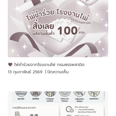
ไพ่
แห่ง
ความ
สุข
ใน
ช่วง
เทศกาล
ไพ่ชำร่วยจากโรงงานไพ่ กรมสรรพสามิต
บน
13 กุมภาพันธ์ 2569
|
ปิดความเห็น
ไพ่
ชำร่วย
จาก
โรงงาน
ไพ่
กรม