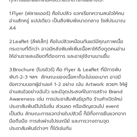
ทุกท่านแยกออกไหมครับว่าแตกต่างกันอย่างไร?
1.Flyer (ฟลายเออร์) คือใบปลิว แจกเรียกความสนใจให้คน
อ่านสักครู่ แปปเดียว เป็นสิ่งพิมพ์ขนาดกลาง ไซส์ประมาณ
A4
2.Leaflet (ลีฟเล็ท) คือใบปลิวเหมือนกันแต่มีคุณภาพเนื้อ
กระดาษที่ดีกว่า อาจมีหลังพิมพ์เพิ่มเนื้อหาให้ดึงดูดคนอ่าน
ให้อ่านรายละเอียดที่ต้องการ และอายุใช้งานนานขึ้น
3.Brochure (โบรชัวร์) คือ Flyer & Leaflet ที่มีการพับ
พับ1-2-3 ฯลฯ ลักษณะของเนื้อหาก็จะไม่เยอะมาก อาจมี
ข้อความบอกผู้อ่านแค่ 1-2 อย่าง เน้น Artwork สวยๆ ให้ผู้
อ่านสนใจอย่างฉับไว และมีจุดประสงค์ในการสร้าง Brand
Awareness เช่น การประชาสัมพันธ์ธุรกิจ ร้านค้าเปิดใหม่
ประชาสัมพันธ์โปรโมชั่น ส่วนลด หรือเชิญชวนไป event
เป็นต้น ลักษณะการแจกจ่ายใบปลิวนี้ ก็มีทั้งการยืนแจกจาก
มือถึงมือ การส่งผ่านไปรษณีย์ และการวางตามจุด
ประชาสัมพันธ์ต่างๆ ก็ได้เช่นกัน