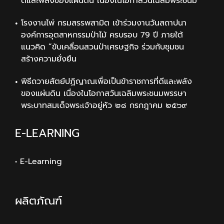
ดีและพลังของแผ่นดิน เนื่องในโอกาสวันเฉลิมพระชนม
โรงงานไพ่ กรมสรรพสามิต เข้าร่วมงานวันสถาปนา
องค์การอุตสาหกรรมป่าไม้ ครบรอบ 79 ปี ภายใต้
แนวคิด “ขับเคลื่อนสวนป่าเศรษฐกิจ ร่วมกับชุมชน
สร้างความยั่งยืน
พิธีถวายสัตย์ปฏิญาณเพื่อเป็นข้าราชการที่ดีและพลัง
ของแผ่นดิน เนื่องในโอกาสวันเฉลิมพระชนมพรรษา
พระบาทสมเด็จพระเจ้าอยู่หัว ๒๘ กรกฎาคม ๒๕๖๙
E-LEARNING
• E-Learning
ผลิตภัณฑ์