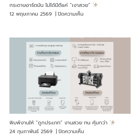
สามิต”
กระดาษอาร์ตมัน ไม่ได้มีดีแค่ “เงาสวย”
ติด
บน
12 พฤษภาคม 2569
|
ปิดความเห็น
บน
กระดาษ
ภาชนะ
อาร์ต
บรรจุ
มัน
ไม่
ได้
มี
ดี
แค่
“เงา
สวย”
พิมพ์งานให้ “ถูกประเภท” งานสวย ทน คุ้มกว่า
บน
24 กุมภาพันธ์ 2569
|
ปิดความเห็น
พิมพ์