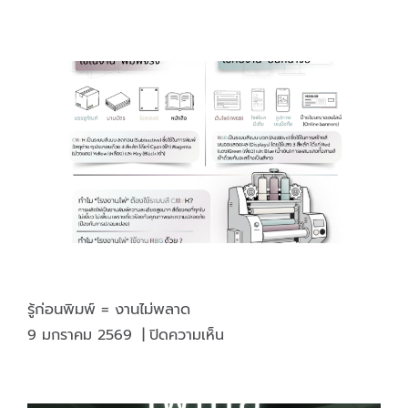
หมึก
พิมพ์
ถั่ว
เหลือง
(soy
Ink)
รู้ก่อนพิมพ์ = งานไม่พลาด
บน
9 มกราคม 2569
|
ปิดความเห็น
รู้
ก่อน
พิมพ์