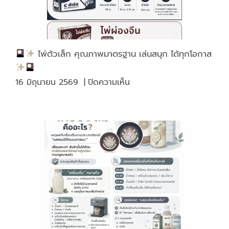
ไพ่ตัวเล็ก คุณภาพมาตรฐาน เล่นสนุก ได้ทุกโอกาส
บน
16 มิถุนายน 2569
|
ปิดความเห็น
ไพ่
ตัว
เล็ก
คุณภาพ
มาตรฐาน
เล่น
สนุก
ได้
ทุก
โอกาส