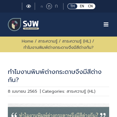
Skip
Large
ก
Regular
ก
Small
TH
EN
CN
ก
to
font
font
font
size.
content
size.
size.
Home
/
สาระความรู้
/
สาระความรู้ (HL)
/
ทำไมงานพิมพ์ต่างกระดาษจึงมีสีต่างกัน?
ทำไมงานพิมพ์ต่างกระดาษจึงมีสีต่าง
กัน?
8 เมษายน 2565
|
Categories:
สาระความรู้ (HL)