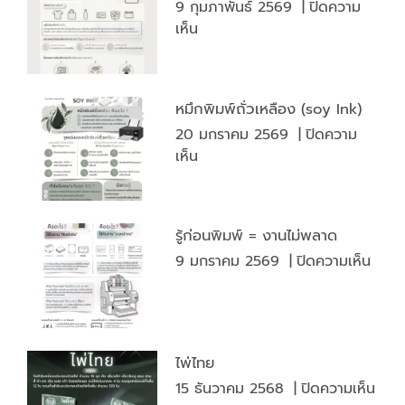
9 กุมภาพันธ์ 2569
|
ปิดความ
บน
เห็น
รู้จัก
“การ
พิมพ์
หมึกพิมพ์ถั่วเหลือง (soy Ink)
ซิลค์
20 มกราคม 2569
|
ปิดความ
สกรีน”
บน
เห็น
หมึก
พิมพ์
ถั่ว
รู้ก่อนพิมพ์ = งานไม่พลาด
เหลือง
บน
9 มกราคม 2569
|
ปิดความเห็น
(soy
รู้
Ink)
ก่อน
พิมพ์
=
ไพ่ไทย
งาน
บน
15 ธันวาคม 2568
|
ปิดความเห็น
ไม่