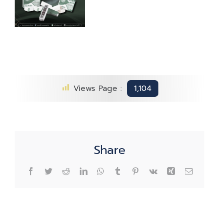
ไพ่
พลา
ไทย
Views Page :
1,104
Share
Facebook
Twitter
Reddit
LinkedIn
WhatsApp
Tumblr
Pinterest
Vk
Xing
Email