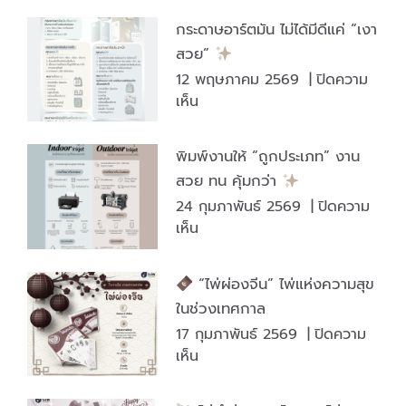
รู้
เล่น
กระดาษอาร์ตมัน ไม่ได้มีดีแค่ “เงา
หรือ
สนุก
สวย”
ไม่
ได้
12 พฤษภาคม 2569
|
ปิดความ
ทำไม
ทุก
บน
เห็น
เครื่อ
โอก
กระดาษ
ดื่ม
อาร์ต
บาง
พิมพ์งานให้ “ถูกประเภท” งาน
มัน
ชนิด
สวย ทน คุ้มกว่า
ไม่
ต้อง
24 กุมภาพันธ์ 2569
|
ปิดความ
ได้
มี
บน
เห็น
มี
“แสต
พิมพ์
ดี
สรร
งาน
แค่
สามิ
“ไพ่ผ่องจีน” ไพ่แห่งความสุข
ให้
“เงา
ติด
ในช่วงเทศกาล
“ถูก
สวย”
บน
17 กุมภาพันธ์ 2569
|
ปิดความ
ประเภท”
ภาชน
บน
เห็น
งาน
บรรจุ
สวย
“ไพ่
ทน