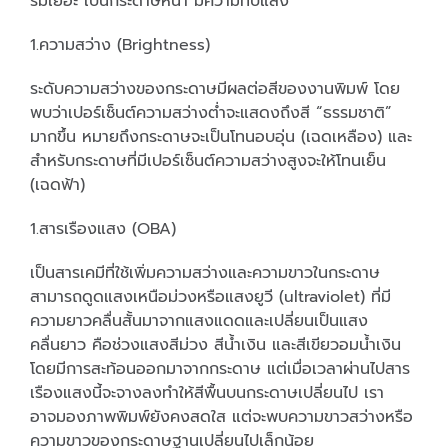
รมเยอะ เป็นกระดาษหนา มีความทึบแสง
1.ความสว่าง (Brightness)
ระดับความสว่างของกระดาษมีผลต่อสีของงานพิมพ์ โดย
พบว่าเปอร์เซ็นต์ความสว่างต่ำจะแสดงถึงสี “ธรรมชาติ”
มากขึ้น หมายถึงกระดาษจะเป็นโทนอบอุ่น (เฉดเหลือง) และ
สำหรับกระดาษที่มีเปอร์เซ็นต์ความสว่างสูงจะให้โทนเย็น
(เฉดฟ้า)
1.สารเรืองแสง (OBA)
เป็นสารเคมีที่ใช้เพิ่มความสว่างและความขาวในกระดาษ
สามารถดูดแสงเหนือม่วงหรือแสงยูวี (ultraviolet) ที่มี
ความยาวคลื่นสั้นมาจากแสงแดดและเปลี่ยนเป็นแสง
คลื่นยาว คือช่วงแสงสีม่วง สีน้ำเงิน และสีเขียวอมน้ำเงิน
โดยมีการสะท้อนออกมาจากกระดาษ แต่เมื่อเวลาผ่านไปสาร
เรืองแสงนี้จะจางลงทำให้สีพื้นบนกระดาษเปลี่ยนไป เรา
อาจมองภาพพิมพ์ยังคงสดใส แต่จะพบความขาวสว่างหรือ
ความขาวของกระดาษฐานเปลี่ยนไปเล็กน้อย