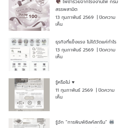
ไพ่ชำร่วยจากโรงงานไพ่ กรม
ผ่อง
คุ้ม
สรรพสามิต
จีน”
กว่า
13 กุมภาพันธ์ 2569
|
ปิดความ
ไพ่
บน
เห็น
แห่ง
ความ
ไพ่
สุข
ธุรกิจที่แข็งแรง ไม่ได้วัดแค่กำไร
ชำร่วย
ใน
13 กุมภาพันธ์ 2569
|
ปิดความ
จาก
ช่วง
บน
เห็น
โรงงาน
เทศกาล
ธุรกิจ
ไพ่
ที่
กรม
แข็ง
สรรพ
รู้หรือไม่ ♥️
แรง
สามิต
11 กุมภาพันธ์ 2569
|
ปิดความ
ไม่
บน
เห็น
ได้
รู้
วัด
หรือ
แค่
ไม่
กำไร
รู้จัก “การพิมพ์ซิลค์สกรีน”
♥️