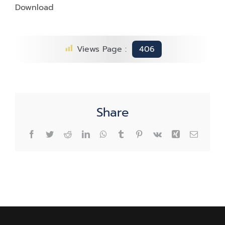
Download
Views Page :
406
Share
Facebook
Twitter
Reddit
LinkedIn
WhatsApp
Tumblr
Pinterest
Vk
Xing
Email