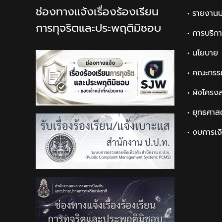
ช่องทางแจ้งเรื่องร้องเรียน
• รายงานป
การทุจริตและประพฤติมิชอบ
• การบริก
• นโยบาย
• คณะกรร
• ผังโครง
• ยุทธศาส
• งบการเง