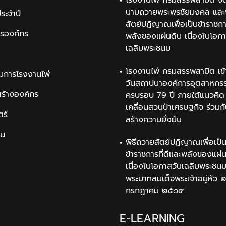
โรงงานไพ่ กรมสรรพสามิต จัด
นามถวายพระพรชัยมงคล และพ
ระจำปี
สัตย์ปฏิญาณเพื่อเป็นข้าราชการ
ารองค์กร
พลังของแผ่นดิน เนื่องในโอกา
เฉลิมพระชนม
โรงงานไพ่ กรมสรรพสามิต เข้
มการโรงงานไพ่
วันสถาปนาองค์การอุตสาหกรรม
สร้างองค์กร
ครบรอบ 79 ปี ภายใต้แนวคิด 
เคลื่อนสวนป่าเศรษฐกิจ ร่วมก
ตร์
สร้างความยั่งยืน
ิน
พิธีถวายสัตย์ปฏิญาณเพื่อเป็
ข้าราชการที่ดีและพลังของแผ่
เนื่องในโอกาสวันเฉลิมพระช
พระบาทสมเด็จพระเจ้าอยู่หัว 
กรกฎาคม ๒๕๖๙
E-LEARNING