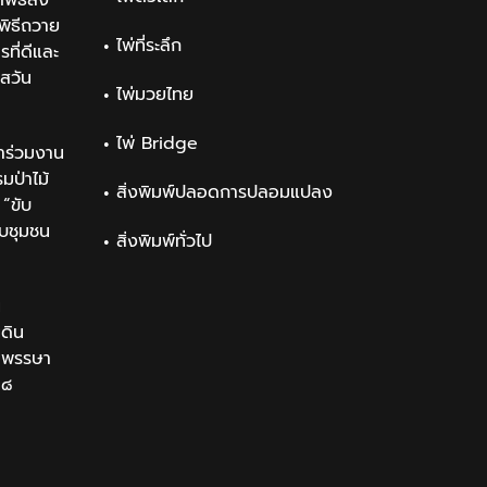
พิธีลง
ิธีถวาย
ไพ่ที่ระลึก
ที่ดีและ
สวัน
ไพ่มวยไทย
ไพ่ Bridge
าร่วมงาน
ป่าไม้
สิ่งพิมพ์ปลอดการปลอมแปลง
“ขับ
ับชุมชน
สิ่งพิมพ์ทั่วไป
น
นดิน
นมพรรษา
๒๘