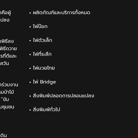
คือผู้
ผลิตภัณฑ์และบริการทั้งหมด
แปลง
ไพ่ป๊อก
ไพ่ตัวเล็ก
พิธีลง
ิธีถวาย
ไพ่ที่ระลึก
ที่ดีและ
สวัน
ไพ่มวยไทย
ไพ่ Bridge
าร่วมงาน
ป่าไม้
สิ่งพิมพ์ปลอดการปลอมแปลง
“ขับ
ับชุมชน
สิ่งพิมพ์ทั่วไป
น
นดิน