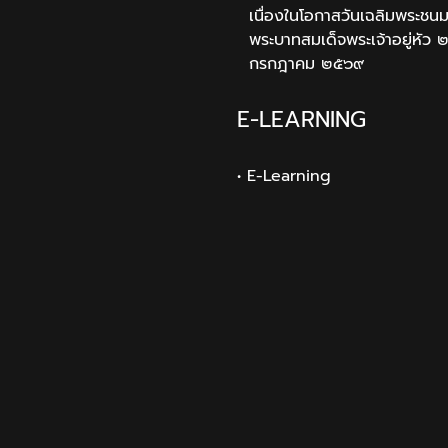
เนื่องในโอกาสวันเฉลิมพระช
พระบาทสมเด็จพระเจ้าอยู่หัว 
กรกฎาคม ๒๕๖๙
E-LEARNING
• E-Learning