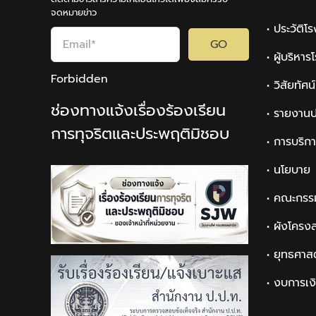
จดหมายข่าว
• ประวัติโ
GO
• ผู้บริหา
Forbidden
• วิสัยทัศ
ช่องทางแจ้งเรื่องร้องเรียน
• รายงานป
การทุจริตและประพฤติมิชอบ
• การบริก
• นโยบาย
• คณะกรร
• ผังโครง
• ยุทธศาส
• งบการเง