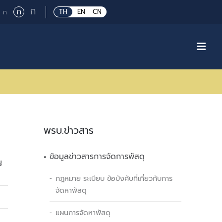
Large
ก
Regular
ก
Small
TH
EN
CN
ก
font
font
font
size.
size.
size.
พรบ.ข่าวสาร
ข้อมูลข่าวสารการจัดการพัสดุ
ญ
กฎหมาย ระเบียบ ข้อบังคับที่เกี่ยวกับการ
จัดหาพัสดุ
แผนการจัดหาพัสดุ