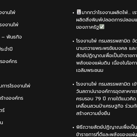
รงงานไพ่
มากกว่าโรงงานผลิตไพ่… เรา
ผลิตสิ่งพิมพ์ปลอดการปลอม
รโรงงานไพ่
ของภาครัฐ
น์ – พันธกิจ
โรงงานไพ่ กรมสรรพสามิต จัด
นามถวายพระพรชัยมงคล และพ
ระจำปี
สัตย์ปฏิญาณเพื่อเป็นข้าราชการ
ารองค์กร
พลังของแผ่นดิน เนื่องในโอกา
เฉลิมพระชนม
โรงงานไพ่ กรมสรรพสามิต เข้
มการโรงงานไพ่
วันสถาปนาองค์การอุตสาหกรรม
สร้างองค์กร
ครบรอบ 79 ปี ภายใต้แนวคิด 
เคลื่อนสวนป่าเศรษฐกิจ ร่วมก
ตร์
สร้างความยั่งยืน
ิน
พิธีถวายสัตย์ปฏิญาณเพื่อเป็
ข้าราชการที่ดีและพลังของแผ่