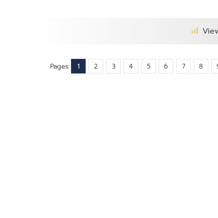
Vie
Pages:
1
2
3
4
5
6
7
8