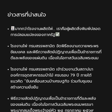
ข่าวสารที่น่าสนใจ
มากกว่าโรงงานผลิตไพ่… เราคือผู้ผลิตสิ่งพิมพ์ปลอด
การปลอมแปลงของภาครัฐ
โรงงานไพ่ กรมสรรพสามิต จัดพิธีลงนามถวายพระพร
ชัยมงคล และพิธีถวายสัตย์ปฏิญาณเพื่อเป็นข้าราชการที่
ดีและพลังของแผ่นดิน เนื่องในโอกาสวันเฉลิมพระชนม
โรงงานไพ่ กรมสรรพสามิต เข้าร่วมงานวันสถาปนา
องค์การอุตสาหกรรมป่าไม้ ครบรอบ 79 ปี ภายใต้
แนวคิด “ขับเคลื่อนสวนป่าเศรษฐกิจ ร่วมกับชุมชน
สร้างความยั่งยืน
พิธีถวายสัตย์ปฏิญาณเพื่อเป็นข้าราชการที่ดีและพลัง
ของแผ่นดิน เนื่องในโอกาสวันเฉลิมพระชนมพรรษา
พระบาทสมเด็จพระเจ้าอยู่หัว ๒๘ กรกฎาคม ๒๕๖๙