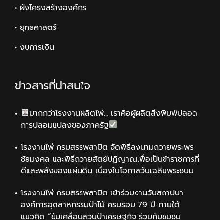
• ผังโครงสร้างองค์กร
• ยุทธศาสตร์
• งบการเงิน
ข่าวสารที่น่าสนใจ
มากกว่าโรงงานผลิตไพ่… เราคือผู้ผลิตสิ่งพิมพ์ปลอด
การปลอมแปลงของภาครัฐ
โรงงานไพ่ กรมสรรพสามิต จัดพิธีลงนามถวายพระพร
ชัยมงคล และพิธีถวายสัตย์ปฏิญาณเพื่อเป็นข้าราชการที่
ดีและพลังของแผ่นดิน เนื่องในโอกาสวันเฉลิมพระชนม
โรงงานไพ่ กรมสรรพสามิต เข้าร่วมงานวันสถาปนา
องค์การอุตสาหกรรมป่าไม้ ครบรอบ 79 ปี ภายใต้
แนวคิด “ขับเคลื่อนสวนป่าเศรษฐกิจ ร่วมกับชุมชน