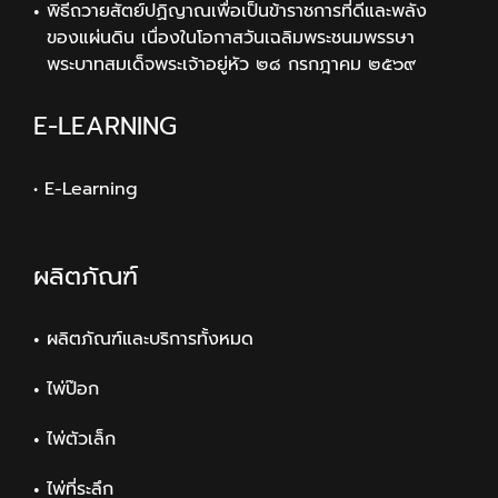
พิธีถวายสัตย์ปฏิญาณเพื่อเป็นข้าราชการที่ดีและพลัง
ของแผ่นดิน เนื่องในโอกาสวันเฉลิมพระชนมพรรษา
พระบาทสมเด็จพระเจ้าอยู่หัว ๒๘ กรกฎาคม ๒๕๖๙
E-LEARNING
• E-Learning
ผลิตภัณฑ์
ผลิตภัณฑ์และบริการทั้งหมด
ไพ่ป๊อก
ไพ่ตัวเล็ก
ไพ่ที่ระลึก