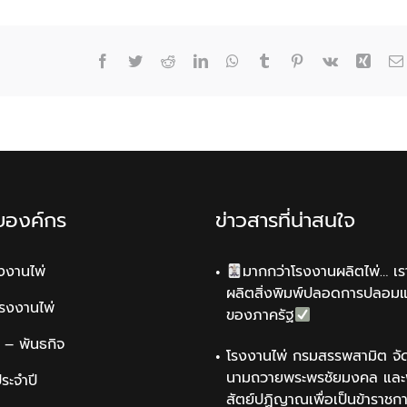
Facebook
Twitter
Reddit
LinkedIn
WhatsApp
Tumblr
Pinterest
Vk
Xing
ับองค์กร
ข่าวสารที่น่าสนใจ
รงงานไพ่
มากกว่าโรงงานผลิตไพ่… เรา
ผลิตสิ่งพิมพ์ปลอดการปลอม
รโรงงานไพ่
ของภาครัฐ
น์ – พันธกิจ
โรงงานไพ่ กรมสรรพสามิต จัด
นามถวายพระพรชัยมงคล และพ
ระจำปี
สัตย์ปฏิญาณเพื่อเป็นข้าราชการ