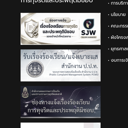
การทุจริตและประพฤติมิชอบ
• การบริก
• นโยบาย
• คณะกรร
• ผังโครง
• ยุทธศาส
• งบการเง