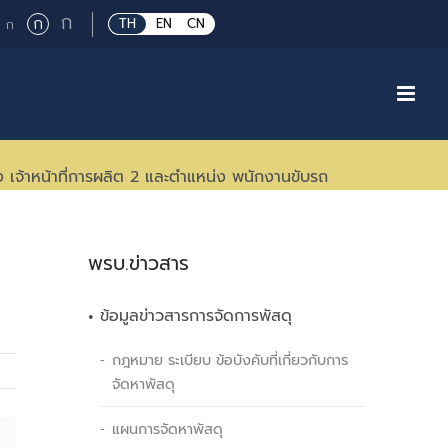
Large
ก
Regular
ก
Small
TH
EN
CN
ก
font
font
font
size.
size.
size.
เจ้าหน้าที่การผลิต 2 และตำแหน่ง พนักงานขับรถ
พรบ.ข่าวสาร
ข้อมูลข่าวสารการจัดการพัสดุ
กฎหมาย ระเบียบ ข้อบังคับที่เกี่ยวกับการ
จัดหาพัสดุ
แผนการจัดหาพัสดุ