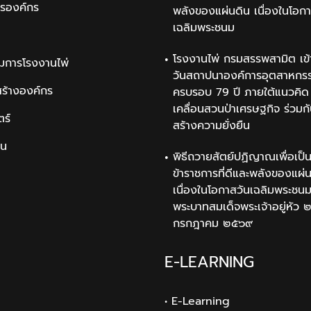
ารองค์กร
พลังของแผ่นดิน เนื่องในโอกา
เฉลิมพระชนม
โรงงานไพ่ กรมสรรพสามิต เข้
มการโรงงานไพ่
วันสถาปนาองค์การอุตสาหกรรม
สร้างองค์กร
ครบรอบ 79 ปี ภายใต้แนวคิด 
เคลื่อนสวนป่าเศรษฐกิจ ร่วมก
ตร์
สร้างความยั่งยืน
ิน
พิธีถวายสัตย์ปฏิญาณเพื่อเป็
ข้าราชการที่ดีและพลังของแผ่
เนื่องในโอกาสวันเฉลิมพระช
พระบาทสมเด็จพระเจ้าอยู่หัว 
กรกฎาคม ๒๕๖๙
E-LEARNING
• E-Learning