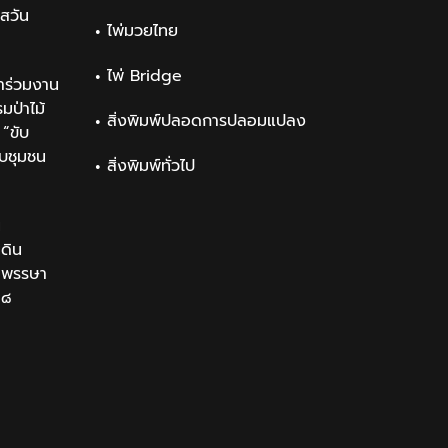
สวัน
ไพ่มวยไทย
ไพ่ Bridge
าร่วมงาน
ป่าไม้
สิ่งพิมพ์ปลอดการปลอมแปลง
“ขับ
ับชุมชน
สิ่งพิมพ์ทั่วไป
น
นดิน
นมพรรษา
๒๘