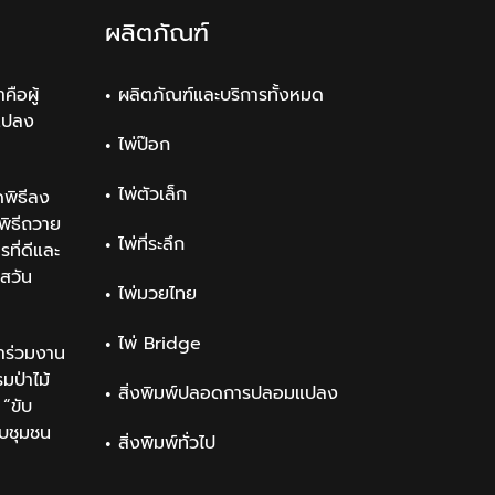
ผลิตภัณฑ์
คือผู้
ผลิตภัณฑ์และบริการทั้งหมด
แปลง
ไพ่ป๊อก
ไพ่ตัวเล็ก
พิธีลง
ิธีถวาย
ไพ่ที่ระลึก
ที่ดีและ
สวัน
ไพ่มวยไทย
ไพ่ Bridge
าร่วมงาน
ป่าไม้
สิ่งพิมพ์ปลอดการปลอมแปลง
“ขับ
ับชุมชน
สิ่งพิมพ์ทั่วไป