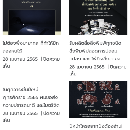
ไม่ต้องพึ่งมายากล ก็ทำให้มึก
รับผลิตสื่อสิ่งพิมพ์ทุกชนิด
ล่องหนได้
สิ่งพิมพ์ปลอดการปลอม
แปลง และ ไพ่ที่ระลึกต่างๆ
28 เมษายน 2565
|
ปิดความ
บน
เห็น
28 เมษายน 2565
|
ปิดความ
ไม่
บน
เห็น
ต้อง
รับ
พึ่ง
ผลิต
ในศุภวาระขึ้นปีใหม่
มายากล
สื่อ
พุทธศักราช 2565 ผมขอส่ง
ก็
สิ่ง
ความปรารถนาดี และไมตรีจิต
ทำให้
พิมพ์
28 เมษายน 2565
|
ปิดความ
มึก
ทุก
บน
เห็น
ล่องหน
ชนิด
ปีหน้าใครอยากปังต้องอ่าน!
ใน
ได้
สิ่ง