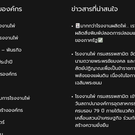
ับองค์กร
ข่าวสารที่น่าสนใจ
รงงานไพ่
มากกว่าโรงงานผลิตไพ่… เรา
ผลิตสิ่งพิมพ์ปลอดการปลอม
รโรงงานไพ่
ของภาครัฐ
น์ – พันธกิจ
โรงงานไพ่ กรมสรรพสามิต จัด
นามถวายพระพรชัยมงคล และพ
ระจำปี
สัตย์ปฏิญาณเพื่อเป็นข้าราชการ
ารองค์กร
พลังของแผ่นดิน เนื่องในโอกา
เฉลิมพระชนม
โรงงานไพ่ กรมสรรพสามิต เข้
มการโรงงานไพ่
วันสถาปนาองค์การอุตสาหกรรม
สร้างองค์กร
ครบรอบ 79 ปี ภายใต้แนวคิด 
เคลื่อนสวนป่าเศรษฐกิจ ร่วมก
ตร์
สร้างความยั่งยืน
ิน