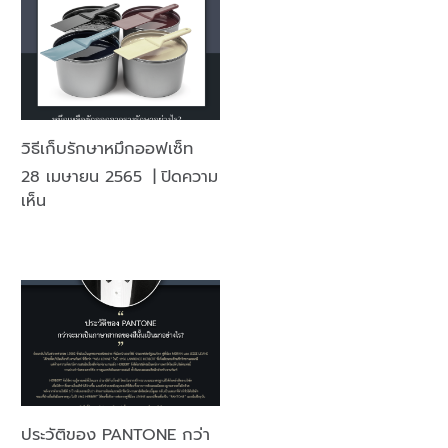
วิธีเก็บรักษาหมึกออฟเซ็ท
28 เมษายน 2565
|
ปิดความ
บน
เห็น
วิธี
เก็บ
รักษา
หมึก
ออฟ
เซ็ท
ประวัติของ PANTONE กว่า