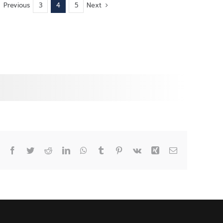
ม.วลัย
อย่างไร?
Previous
Next
3
4
5
ลักษณ์
พัฒนา
Thai
Eco
Font
ฟอนต์
ไทย
ประหยัด
หมึก
พิมพ์
ได้
30%
Facebook
Twitter
Reddit
LinkedIn
WhatsApp
Tumblr
Pinterest
Vk
Xing
Email