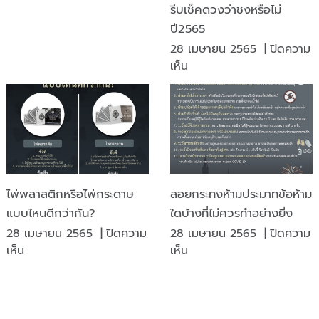
รีบเช็คดวงว่าชงหรือไม่
ศุภ
พิมพ์
วาระ
ปี2565
ปลอด
ขึ้น
28 เมษายน 2565
|
ปิดความ
การ
ปี
บน
เห็น
ปลอม
ใหม่
ปี
แปลง
พุทธศักราช
หน้า
และ
2565
ใคร
ไพ่
ผม
อยาก
ที่
ขอ
ปัง
ระลึก
ส่ง
ต้อง
ต่างๆ
ความ
อ่าน!
ไพ่พลาสติกหรือไพ่กระดาษ
ลอยกระทงห้ามประมาทข้อห้าม
ปรารถนา
รีบ
แบบไหนดีกว่ากัน?
ใดบ้างที่ไม่ควรทำอย่างยิ่ง
ดี
เช็ค
และ
28 เมษายน 2565
|
ปิดความ
28 เมษายน 2565
|
ปิดความ
ดวง
ไมตรีจิต
บน
บน
เห็น
เห็น
ว่า
ไพ่
ลอย
ชง
พลาสติก
กระทง
หรือ
หรือ
ห้าม
ไม่
ไพ่
ประมาท