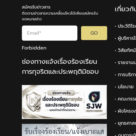
สมัครรับข่าวสาร
เกี่ยวก
ติดตามข่าวสารความเคลื่อนไหวได้เพียงสมัครรับ
จดหมายข่าว
• ประวัติโ
GO
• ผู้บริหา
Forbidden
• วิสัยทัศ
ช่องทางแจ้งเรื่องร้องเรียน
• รายงานป
การทุจริตและประพฤติมิชอบ
• การบริก
• นโยบาย
• คณะกรร
• ผังโครง
• ยุทธศาส
• งบการเง