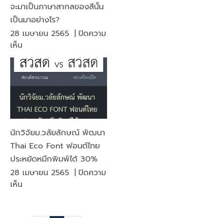
จะมาเป็นภาษาสากลของสีนั้น
เป็นมาอย่างไร?
28 เมษายน 2565
|
ปิดความ
บน
เห็น
ประวัติ
ของ
PANTONE
กว่า
จะ
มา
เป็น
นักวิจัยม.วลัยลักษณ์ พัฒนา
ภาษา
Thai Eco Font ฟอนต์ไทย
สากล
ประหยัดหมึกพิมพ์ได้ 30%
ของ
28 เมษายน 2565
|
ปิดความ
สี
บน
เห็น
นั้น
นัก
เป็น
วิจัย
มา