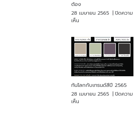
ต้อง
อย่างไร
28 เมษายน 2565
|
ปิดความ
ใน
บน
เห็น
การ
บาร์
กำหนด
โค้ด
คุณลักษณะ
อ่าน
ทางการ
ตรง
พิมพ์?
ไหน?
ที่
ถูก
ต้อง
ทันโลกกับเทรนด์สีปี 2565
28 เมษายน 2565
|
ปิดความ
บน
เห็น
ทัน
โลก
กับ
เท
รนด์