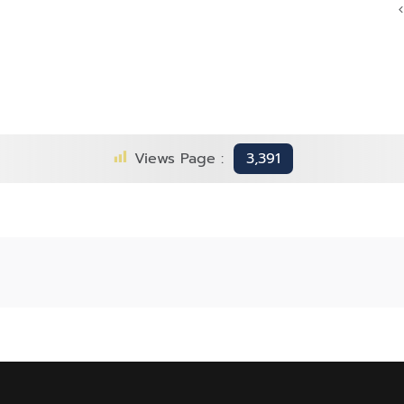
ปี2565
กระดาษ
ข้อ
แบบ
ห้าม
ไหน
ใด
ดี
บ้าง
กว่า
ที่
กัน?
ไม่
ควร
Views Page :
3,391
ทำ
อย่าง
ยิ่ง