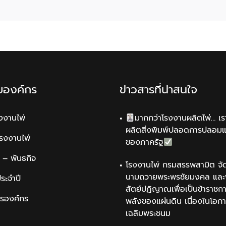
ับองค์กร
ข่าวสารที่น่าสนใจ
รงงานไพ่
มากกว่าโรงงานผลิตไพ่… เรา
ผลิตสิ่งพิมพ์ปลอดการปลอม
รโรงงานไพ่
ของภาครัฐ
น์ – พันธกิจ
โรงงานไพ่ กรมสรรพสามิต จัด
นามถวายพระพรชัยมงคล และพ
ระจำปี
สัตย์ปฏิญาณเพื่อเป็นข้าราชการ
ารองค์กร
พลังของแผ่นดิน เนื่องในโอกา
เฉลิมพระชนม