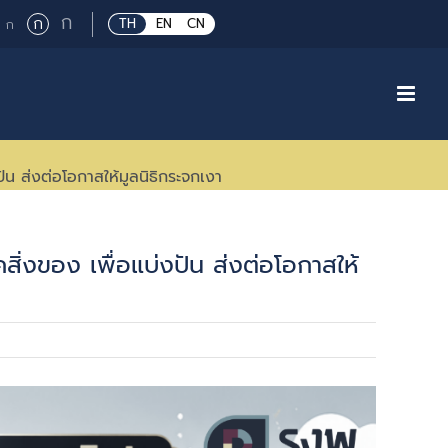
Large
ก
Regular
ก
Small
TH
EN
CN
ก
font
font
font
size.
size.
size.
น ส่งต่อโอกาสให้มูลนิธิกระจกเงา
่งของ เพื่อแบ่งปัน ส่งต่อโอกาสให้