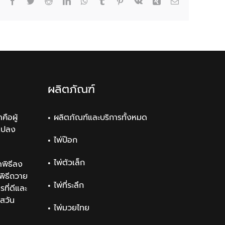
Facebook
Twitter
Reddit
LinkedIn
WhatsApp
Tumblr
Pinterest
Vk
Xing
Email
ผลิตภัณฑ์
คือผู้
ผลิตภัณฑ์และบริการทั้งหมด
แปลง
ไพ่ป๊อก
ไพ่ตัวเล็ก
พิธีลง
ิธีถวาย
ไพ่ที่ระลึก
ที่ดีและ
สวัน
ไพ่มวยไทย