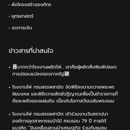
• ผังโครงสร้างองค์กร
• ยุทธศาสตร์
• งบการเงิน
ข่าวสารที่น่าสนใจ
มากกว่าโรงงานผลิตไพ่… เราคือผู้ผลิตสิ่งพิมพ์ปลอด
การปลอมแปลงของภาครัฐ
โรงงานไพ่ กรมสรรพสามิต จัดพิธีลงนามถวายพระพร
ชัยมงคล และพิธีถวายสัตย์ปฏิญาณเพื่อเป็นข้าราชการที่
ดีและพลังของแผ่นดิน เนื่องในโอกาสวันเฉลิมพระชนม
โรงงานไพ่ กรมสรรพสามิต เข้าร่วมงานวันสถาปนา
องค์การอุตสาหกรรมป่าไม้ ครบรอบ 79 ปี ภายใต้
แนวคิด “ขับเคลื่อนสวนป่าเศรษฐกิจ ร่วมกับชุมชน