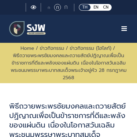
Skip
Large
ก
Regular
ก
Small
TH
EN
CN
ก
to
font
font
font
size.
content
size.
size.
Home
/
ข่าวกิจกรรม
/
ข่าวกิจกรรม (ไฮไลท์)
/
พิธีถวายพระพรชัยมงคลและถวายสัตย์ปฏิญาณเพื่อเป็น
ข้าราชการที่ดีและพลังของแผ่นดิน เนื่องในโอกาสวันเฉลิม
พระชนมพรรษาพระบาทสมเด็จพระเจ้าอยู่หัว 28 กรกฎาคม
2568
พิธีถวายพระพรชัยมงคลและถวายสัตย์
ปฏิญาณเพื่อเป็นข้าราชการที่ดีและพลัง
ของแผ่นดิน เนื่องในโอกาสวันเฉลิม
พระชนมพรรษาพระบาทสมเด็จ