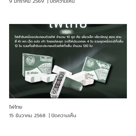
บน
9 มกราคม 2569
|
ปิดความเห็น
รู้
ก่อน
พิมพ์
=
งาน
ไม่
พลาด
ไพ่ไทย
บน
15 ธันวาคม 2568
|
ปิดความเห็น
ไพ่
ไทย