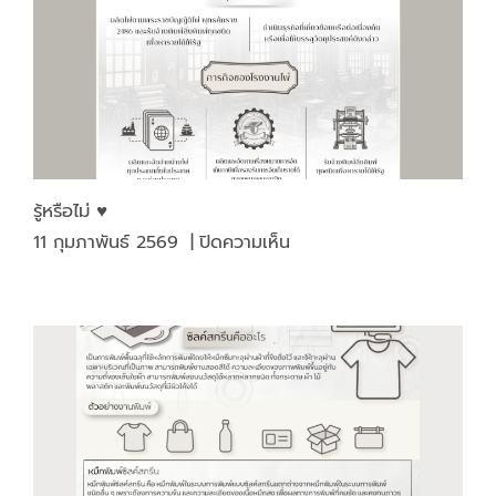
วัด
แค่
กำไร
รู้หรือไม่ ♥️
บน
11 กุมภาพันธ์ 2569
|
ปิดความเห็น
รู้
หรือ
ไม่
♥️