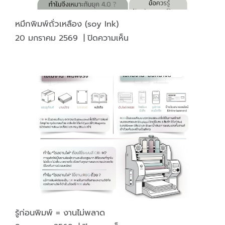
หมึกพิมพ์ถั่วเหลือง (soy Ink)
บน
20 มกราคม 2569
|
ปิดความเห็น
หมึก
พิมพ์
ถั่ว
เหลือง
(soy
Ink)
รู้ก่อนพิมพ์ = งานไม่พลาด