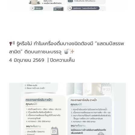
สนุก
ได้
ทุก
โอกาส
รู้หรือไม่ ทำไมเครื่องดื่มบางชนิดต้องมี “แสตมป์สรรพ
สามิต” ติดบนภาชนะบรรจุ
บน
4 มิถุนายน 2569
|
ปิดความเห็น
รู้
หรือ
ไม่
ทำไม
เครื่อง
ดื่ม
บาง
ชนิด
ต้อง