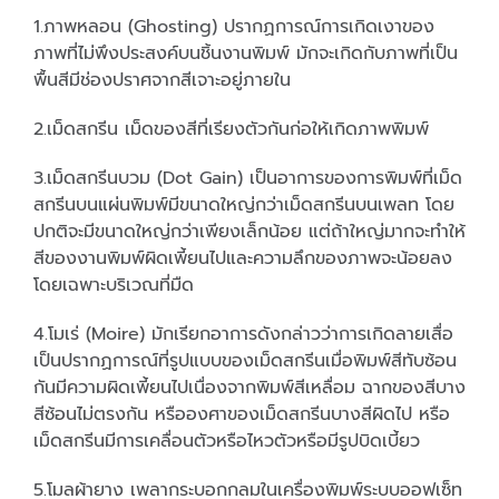
1.ภาพหลอน (Ghosting) ปรากฏการณ์การเกิดเงาของ
ภาพที่ไม่พึงประสงค์บนชิ้นงานพิมพ์ มักจะเกิดกับภาพที่เป็น
พื้นสีมีช่องปราศจากสีเจาะอยู่ภายใน
2.เม็ดสกรีน เม็ดของสีที่เรียงตัวกันก่อให้เกิดภาพพิมพ์
3.เม็ดสกรีนบวม (Dot Gain) เป็นอาการของการพิมพ์ที่เม็ด
สกรีนบนแผ่นพิมพ์มีขนาดใหญ่กว่าเม็ดสกรีนบนเพลท โดย
ปกติจะมีขนาดใหญ่กว่าเพียงเล็กน้อย แต่ถ้าใหญ่มากจะทำให้
สีของงานพิมพ์ผิดเพี้ยนไปและความลึกของภาพจะน้อยลง
โดยเฉพาะบริเวณที่มืด
4.โมเร่ (Moire) มักเรียกอาการดังกล่าวว่าการเกิดลายเสื่อ
เป็นปรากฏการณ์ที่รูปแบบของเม็ดสกรีนเมื่อพิมพ์สีทับซ้อน
กันมีความผิดเพี้ยนไปเนื่องจากพิมพ์สีเหลื่อม ฉากของสีบาง
สีซ้อนไม่ตรงกัน หรือองศาของเม็ดสกรีนบางสีผิดไป หรือ
เม็ดสกรีนมีการเคลื่อนตัวหรือไหวตัวหรือมีรูปบิดเบี้ยว
5.โมลผ้ายาง เพลากระบอกกลมในเครื่องพิมพ์ระบบออฟเซ็ท