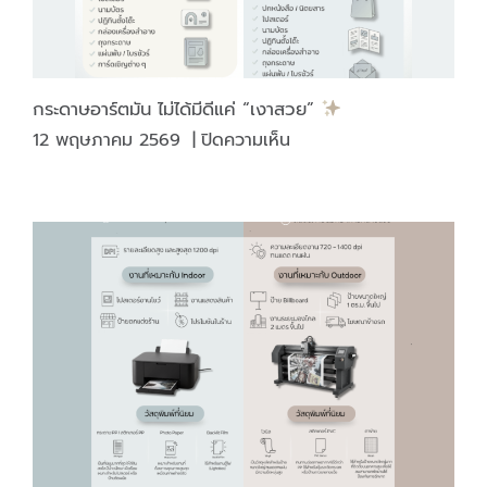
มี
“แสตมป์
สรรพ
สามิต”
กระดาษอาร์ตมัน ไม่ได้มีดีแค่ “เงาสวย”
ติด
บน
12 พฤษภาคม 2569
|
ปิดความเห็น
บน
กระดาษ
ภาชนะ
อาร์ต
บรรจุ
มัน
ไม่
ได้
มี
ดี
แค่
“เงา
สวย”