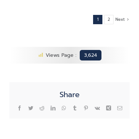
Next
1
2
Views Page :
3,624
Share
Facebook
Twitter
Reddit
LinkedIn
WhatsApp
Tumblr
Pinterest
Vk
Xing
Email