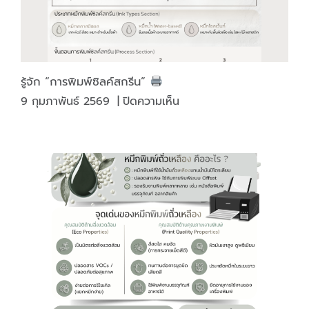
รู้จัก “การพิมพ์ซิลค์สกรีน”
บน
9 กุมภาพันธ์ 2569
|
ปิดความเห็น
รู้จัก
“การ
พิมพ์
ซิลค์
สกรีน”