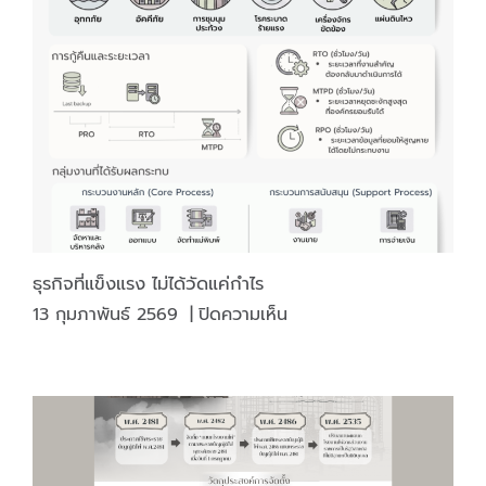
จาก
โรงงาน
ไพ่
กรม
สรรพ
สามิต
ธุรกิจที่แข็งแรง ไม่ได้วัดแค่กำไร
บน
13 กุมภาพันธ์ 2569
|
ปิดความเห็น
ธุรกิจ
ที่
แข็ง
แรง
ไม่
ได้