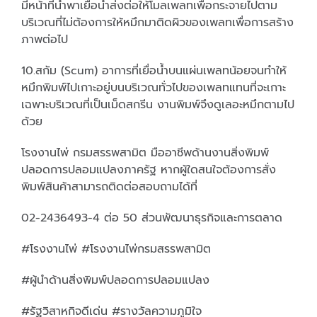
มีหน้าที่นำพาเยื่อน้ำส่งต่อให้โมลเพลทเพื่อกระจายไปตาม
บริเวณที่ไม่ต้องการให้หมึกมาติดผิวของเพลทเพื่อการสร้าง
ภาพต่อไป
10.สกัม (Scum) อาการที่เยื่อน้ำบนแผ่นเพลทน้อยจนทำให้
หมึกพิมพ์ไปเกาะอยู่บนบริเวณทั่วไปของเพลทแทนที่จะเกาะ
เฉพาะบริเวณที่เป็นเม็ดสกรีน งานพิมพ์จึงดูเลอะหมึกตามไป
ด้วย
โรงงานไพ่ กรมสรรพสามิต มืออาชีพด้านงานสิ่งพิมพ์
ปลอดการปลอมแปลงภาครัฐ หากผู้ใดสนใจต้องการสั่ง
พิมพ์สินค้าสามารถติดต่อสอบถามได้ที่
02-2436493-4 ต่อ 50 ส่วนพัฒนาธุรกิจและการตลาด
#โรงงานไพ่ #โรงงานไพ่กรมสรรพสามิต
#ผู้นำด้านสิ่งพิมพ์ปลอดการปลอมแปลง
#รัฐวิสาหกิจดีเด่น #รางวัลความภูมิใจ