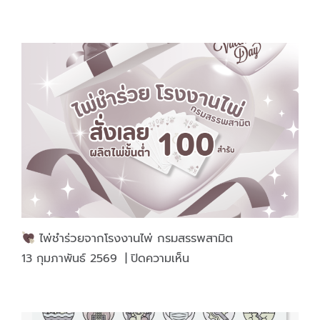
“ไพ่
ผ่อง
จีน”
ไพ่
แห่ง
ความ
สุข
ใน
ช่วง
เทศกาล
ไพ่ชำร่วยจากโรงงานไพ่ กรมสรรพสามิต
บน
13 กุมภาพันธ์ 2569
|
ปิดความเห็น
ไพ่
ชำร่วย