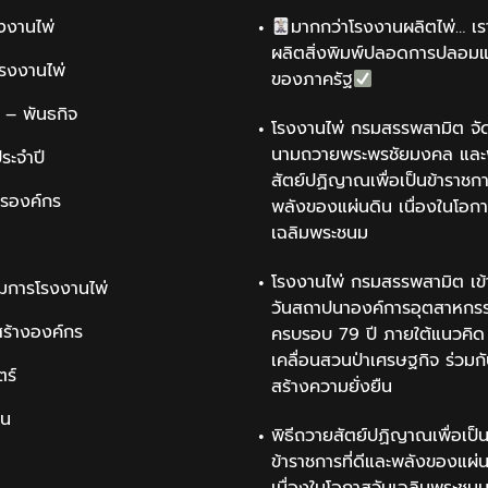
รงงานไพ่
มากกว่าโรงงานผลิตไพ่… เรา
ผลิตสิ่งพิมพ์ปลอดการปลอม
รโรงงานไพ่
ของภาครัฐ
น์ – พันธกิจ
โรงงานไพ่ กรมสรรพสามิต จัด
นามถวายพระพรชัยมงคล และพ
ระจำปี
สัตย์ปฏิญาณเพื่อเป็นข้าราชการ
ารองค์กร
พลังของแผ่นดิน เนื่องในโอกา
เฉลิมพระชนม
โรงงานไพ่ กรมสรรพสามิต เข้
มการโรงงานไพ่
วันสถาปนาองค์การอุตสาหกรรม
สร้างองค์กร
ครบรอบ 79 ปี ภายใต้แนวคิด 
เคลื่อนสวนป่าเศรษฐกิจ ร่วมก
ตร์
สร้างความยั่งยืน
ิน
พิธีถวายสัตย์ปฏิญาณเพื่อเป็
ข้าราชการที่ดีและพลังของแผ่