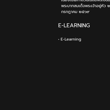
เนื่องในโอกาสวันเฉลิมพระช
พระบาทสมเด็จพระเจ้าอยู่หัว 
กรกฎาคม ๒๕๖๙
E-LEARNING
• E-Learning