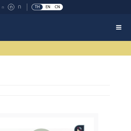
Large
ก
Regular
ก
Small
TH
EN
CN
ก
font
font
font
size.
size.
size.