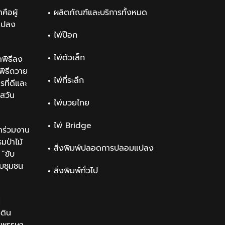
คือผู้
ผลิตภัณฑ์และบริการทั้งหมด
แปลง
ไพ่ป๊อก
ไพ่ตัวเล็ก
พิธีลง
ิธีถวาย
ไพ่ที่ระลึก
ที่ดีและ
สวัน
ไพ่มวยไทย
ไพ่ Bridge
าร่วมงาน
ป่าไม้
สิ่งพิมพ์ปลอดการปลอมแปลง
“ขับ
ับชุมชน
สิ่งพิมพ์ทั่วไป
น
นดิน