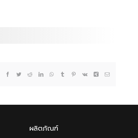
Facebook
Twitter
Reddit
LinkedIn
WhatsApp
Tumblr
Pinterest
Vk
Xing
Email
ผลิตภัณฑ์