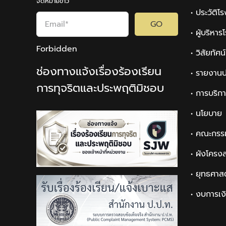
จดหมายข่าว
• ประวัติโ
GO
• ผู้บริหา
Forbidden
• วิสัยทัศ
ช่องทางแจ้งเรื่องร้องเรียน
• รายงานป
การทุจริตและประพฤติมิชอบ
• การบริก
• นโยบาย
• คณะกรร
• ผังโครง
• ยุทธศาส
• งบการเง