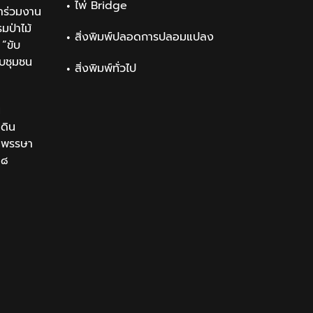
ไพ่ Bridge
าร่วมงาน
ป่าไม้
สิ่งพิมพ์ปลอดการปลอมแปลง
“ขับ
ับชุมชน
สิ่งพิมพ์ทั่วไป
น
นดิน
นมพรรษา
๒๘