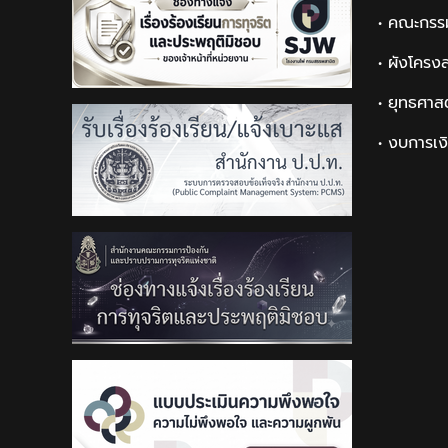
• คณะกรร
• ผังโครง
• ยุทธศาส
• งบการเง