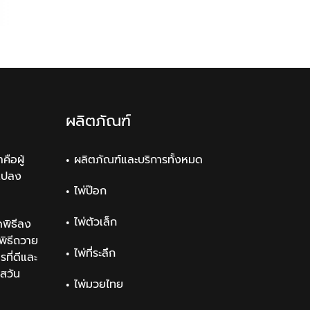
ผลิตภัณฑ์
คือผู้
ผลิตภัณฑ์และบริการทั้งหมด
แปลง
ไพ่ป๊อก
ไพ่ตัวเล็ก
พิธีลง
ิธีถวาย
ไพ่ที่ระลึก
ที่ดีและ
สวัน
ไพ่มวยไทย