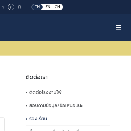
Large
ก
Regular
ก
Small
TH
EN
CN
ก
font
font
font
size.
size.
size.
ติดต่อเรา
ติดต่อโรงงานไพ่
สอบถามข้อมูล/ข้อเสนอแนะ
ร้องเรียน