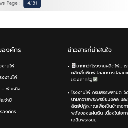
ws Page :
4,131
ับองค์กร
ข่าวสารที่น่าสนใจ
รงงานไพ่
มากกว่าโรงงานผลิตไพ่… เรา
ผลิตสิ่งพิมพ์ปลอดการปลอม
รโรงงานไพ่
ของภาครัฐ
น์ – พันธกิจ
โรงงานไพ่ กรมสรรพสามิต จัด
นามถวายพระพรชัยมงคล และพ
ระจำปี
สัตย์ปฏิญาณเพื่อเป็นข้าราชการ
ารองค์กร
พลังของแผ่นดิน เนื่องในโอกา
เฉลิมพระชนม