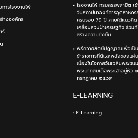
โรงงานไพ่ กรมสรรพสามิต เข้
มการโรงงานไพ่
วันสถาปนาองค์การอุตสาหกรรม
สร้างองค์กร
ครบรอบ 79 ปี ภายใต้แนวคิด 
เคลื่อนสวนป่าเศรษฐกิจ ร่วมก
ตร์
สร้างความยั่งยืน
ิน
พิธีถวายสัตย์ปฏิญาณเพื่อเป็
ข้าราชการที่ดีและพลังของแผ่
เนื่องในโอกาสวันเฉลิมพระช
พระบาทสมเด็จพระเจ้าอยู่หัว 
กรกฎาคม ๒๕๖๙
E-LEARNING
• E-Learning