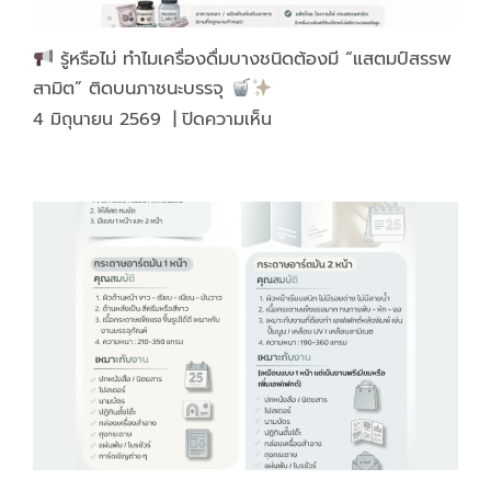
รู้หรือไม่ ทำไมเครื่องดื่มบางชนิดต้องมี “แสตมป์สรรพ
สามิต” ติดบนภาชนะบรรจุ
บน
4 มิถุนายน 2569
|
ปิดความเห็น
รู้
หรือ
ไม่
ทำไม
เครื่อง
ดื่ม
บาง
ชนิด
ต้อง
มี
“แสตมป์
สรรพ
สามิต”