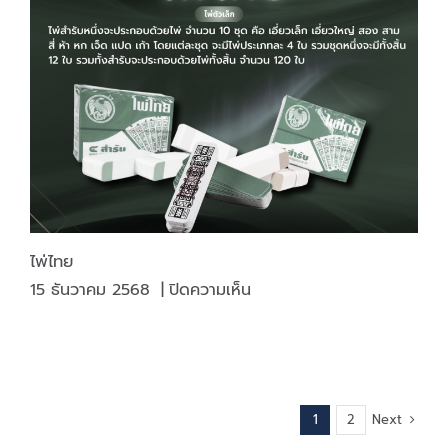
=
งาน
ไม่
พลาด
ไพ่ไทย
บน
15 ธันวาคม 2568
|
ปิดความเห็น
ไพ่
ไทย
Next
1
2