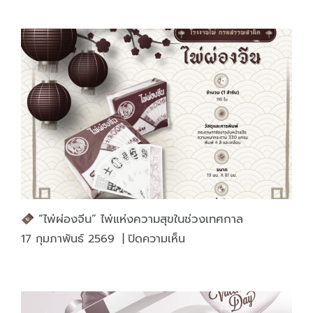
งาน
ให้
“ถูก
ประเภท”
งาน
สวย
ทน
คุ้ม
กว่า
“ไพ่ผ่องจีน” ไพ่แห่งความสุขในช่วงเทศกาล
บน
17 กุมภาพันธ์ 2569
|
ปิดความเห็น
“ไพ่
ผ่อง
จีน”