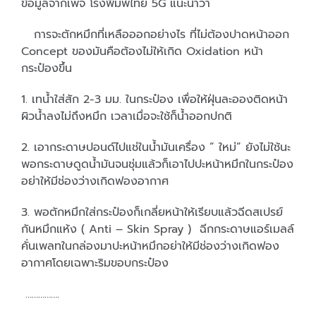
ข้อมูลจากเพจ โรงพิมพ์ไทย 5G แนะนำว่า
การจะตักหมึกที่เหลือออกอย่างไร ที่ไม่ต้องปาดหน้าออก
Concept ของมันคือต้องไม่ให้เกิด Oxidation หน้า
กระป๋องขึ้น
1. เทน้ำใส่สัก 2-3 มม. ในกระป๋อง เพื่อให้ฝุ่นละอองติดหน้า
ผิวน้ำลงไม่ถึงหมึก เวลาเมื่อจะใช้ก็น้ำออกปกติ
2. เอากระดาษปอนด์ไปแช่ในน้ำมันเครื่อง ” ใหม่” ยังไม่ใช้นะ
พอกระดาษดูดน้ำมันจนชุ่มแล้วก็เอาไปปะหน้าหมึกในกระป๋อง
อย่าให้มีช่องว่างเกิดฟองอากาศ
3. พอตักหมึกใส่กระป๋องก็เกลี่ยหน้าให้เรียบแล้วฉีดสเปรย์
กันหมึกแห้ง ( Anti – Skin Spray ) ฉีกกระดาษแอร์เมลล์
คั่นเพลทในกล่องมาปะหน้าหมึกอย่าให้มีช่องว่างเกิดฟอง
อากาศโดยเฉพาะริมขอบกระป๋อง
…………….