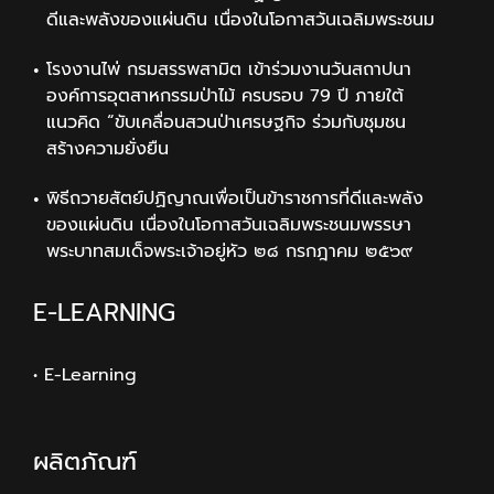
ดีและพลังของแผ่นดิน เนื่องในโอกาสวันเฉลิมพระชนม
โรงงานไพ่ กรมสรรพสามิต เข้าร่วมงานวันสถาปนา
องค์การอุตสาหกรรมป่าไม้ ครบรอบ 79 ปี ภายใต้
แนวคิด “ขับเคลื่อนสวนป่าเศรษฐกิจ ร่วมกับชุมชน
สร้างความยั่งยืน
พิธีถวายสัตย์ปฏิญาณเพื่อเป็นข้าราชการที่ดีและพลัง
ของแผ่นดิน เนื่องในโอกาสวันเฉลิมพระชนมพรรษา
พระบาทสมเด็จพระเจ้าอยู่หัว ๒๘ กรกฎาคม ๒๕๖๙
E-LEARNING
• E-Learning
ผลิตภัณฑ์