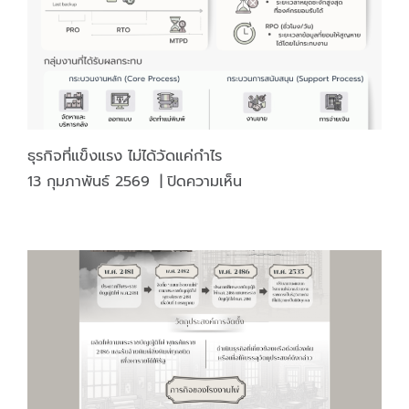
สรรพ
สามิต
ธุรกิจที่แข็งแรง ไม่ได้วัดแค่กำไร
บน
13 กุมภาพันธ์ 2569
|
ปิดความเห็น
ธุรกิจ
ที่
แข็ง
แรง
ไม่
ได้
วัด
แค่
กำไร