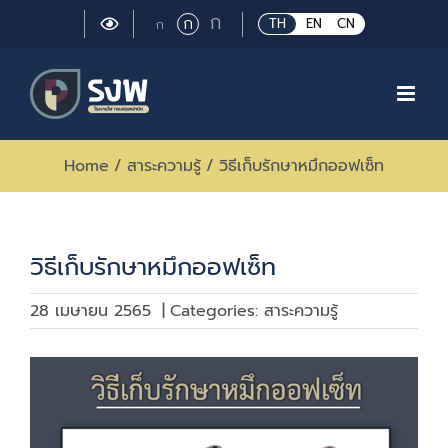
Skip
Large
ก
Regular
ก
Small
TH
EN
CN
ก
to
font
font
font
size.
content
size.
size.
Home
/
สาระความรู้
/
วิธีเก็บรักษาหมึกออฟเซ็ท
วิธีเก็บรักษาหมึกออฟเซ็ท
28 เมษายน 2565
|
Categories:
สาระความรู้