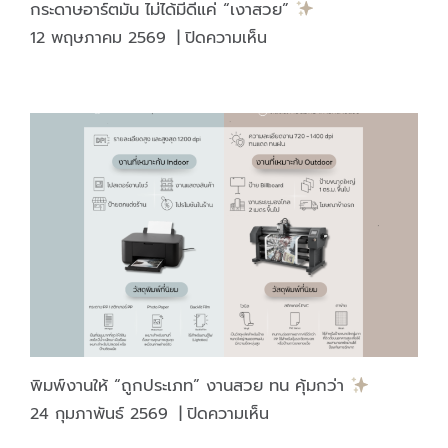
กระดาษอาร์ตมัน ไม่ได้มีดีแค่ “เงาสวย”
ติด
บน
12 พฤษภาคม 2569
|
ปิดความเห็น
บน
กระดาษ
ภาชนะ
อาร์ต
บรรจุ
มัน
ไม่
ได้
มี
ดี
แค่
“เงา
สวย”
พิมพ์งานให้ “ถูกประเภท” งานสวย ทน คุ้มกว่า
บน
24 กุมภาพันธ์ 2569
|
ปิดความเห็น
พิมพ์