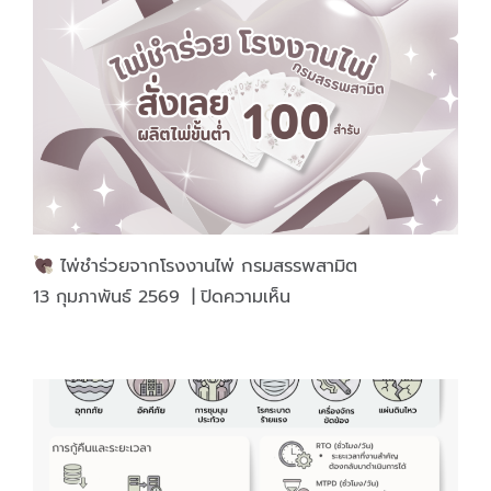
ไพ่
แห่ง
ความ
สุข
ใน
ช่วง
เทศกาล
ไพ่ชำร่วยจากโรงงานไพ่ กรมสรรพสามิต
บน
13 กุมภาพันธ์ 2569
|
ปิดความเห็น
ไพ่
ชำร่วย
จาก
โรงงาน
ไพ่
กรม