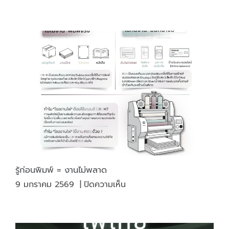
หมึก
พิมพ์
ถั่ว
เหลือง
(soy
Ink)
รู้ก่อนพิมพ์ = งานไม่พลาด
บน
9 มกราคม 2569
|
ปิดความเห็น
รู้
ก่อน
พิมพ์