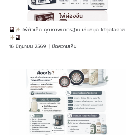
ไพ่ตัวเล็ก คุณภาพมาตรฐาน เล่นสนุก ได้ทุกโอกาส
บน
16 มิถุนายน 2569
|
ปิดความเห็น
ไพ่
ตัว
เล็ก
คุณภาพ
มาตรฐาน
เล่น
สนุก
ได้
ทุก
โอกาส