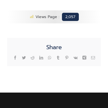
2
รางวัล
รัฐวิสาหกิจ
Views Page :
2,057
ดี
เด่น
“รางวัล
การ
พัฒนา
Share
องค์กร
ดี
Facebook
Twitter
Reddit
LinkedIn
WhatsApp
Tumblr
Pinterest
Vk
Xing
Email
เด่น”
และ
“รางวัล
ผู้นำ
องค์กร
ดี
เด่น”