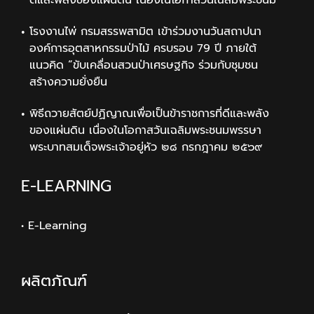
ดีและพลังของแผ่นดิน เนื่องในโอกาสวันเฉลิมพระชนม
โรงงานไพ่ กรมสรรพสามิต เข้าร่วมงานวันสถาปนา
องค์การอุตสาหกรรมป่าไม้ ครบรอบ 79 ปี ภายใต้
แนวคิด “ขับเคลื่อนสวนป่าเศรษฐกิจ ร่วมกับชุมชน
สร้างความยั่งยืน
พิธีถวายสัตย์ปฏิญาณเพื่อเป็นข้าราชการที่ดีและพลัง
ของแผ่นดิน เนื่องในโอกาสวันเฉลิมพระชนมพรรษา
พระบาทสมเด็จพระเจ้าอยู่หัว ๒๘ กรกฎาคม ๒๕๖๙
E-LEARNING
• E-Learning
ผลิตภัณฑ์