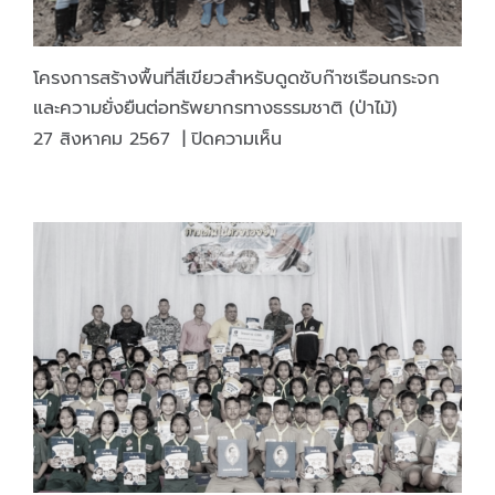
โครงการสร้างพื้นที่สีเขียวสำหรับดูดซับก๊าซเรือนกระจก
และความยั่งยืนต่อทรัพยากรทางธรรมชาติ (ป่าไม้)
บน
27 สิงหาคม 2567
|
ปิดความเห็น
โครงการ
สร้าง
พื้นที่
สี
เขียว
สำหรับ
ดูด
ซับ
ก๊าซ
เรือน
กระจก
และ
ความ