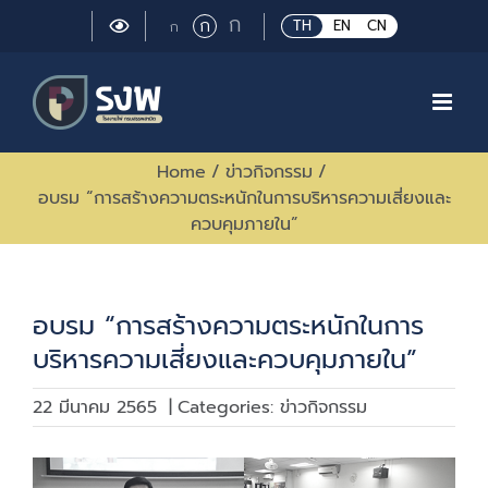
Skip
Large
ก
Regular
ก
Small
TH
EN
CN
ก
to
font
font
font
size.
content
size.
size.
Home
/
ข่าวกิจกรรม
/
อบรม “การสร้างความตระหนักในการบริหารความเสี่ยงและ
ควบคุมภายใน”
อบรม “การสร้างความตระหนักในการ
บริหารความเสี่ยงและควบคุมภายใน”
22 มีนาคม 2565
|
Categories:
ข่าวกิจกรรม