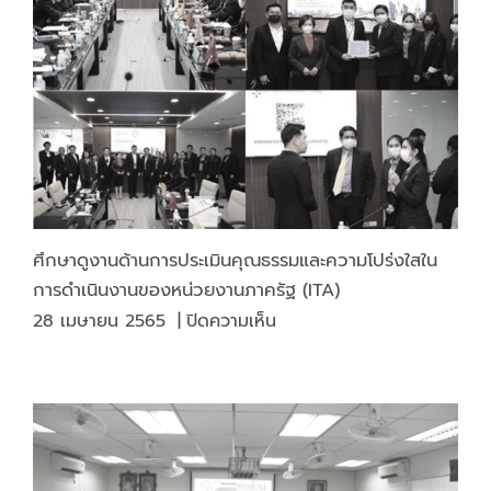
ใน
คุณภาพ
การ
รางวัล
จำหน่าย
รัฐ
สินค้า
วิ
ไพ่
สห
ออนไลน์
กิจ
ดี
เด่น
ประจำ
ปี
ศึกษาดูงานด้านการประเมินคุณธรรมและความโปร่งใสใน
2563
การดำเนินงานของหน่วยงานภาครัฐ (ITA)
บน
28 เมษายน 2565
|
ปิดความเห็น
ศึกษา
ดู
งาน
ด้าน
การ
ประเมิน