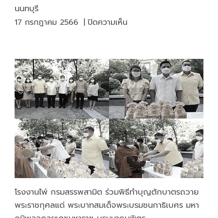
นนทบุรี
บน
17 กรกฎาคม 2566
|
ปิดความเห็น
คณะ
กรรมการ
ความ
ปลอดภัย
อาชีว
อนามัย
และ
สภาพ
แวดล้อม
ใน
การ
ทำงาน
นำ
ทีม
โรงงานไพ่ กรมสรรพสามิต ร่วมพิธีทำบุญตักบาตรถวาย
โดย
พระราชกุศลแด่ พระบาทสมเด็จพระบรมชนกาธิเบศร มหา
พัน