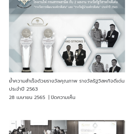
การ
กับ
โรงงาน
ไพ่
กรม
สรรพ
สามิต”
หารือ
ร่วม
กับ
ช้อป
ย้ำความสำเร็จด้วยรางวัลคุณภาพ รางวัลรัฐวิสหกิจดีเด่น
ปี้
ประจำปี 2563
ลา
บน
28 เมษายน 2565
|
ปิดความเห็น
ซาด้
ย้ำ
า
ความ
และ
สำเร็จ
ผู้รับ
ด้วย
สัมปทาน
รางวัล