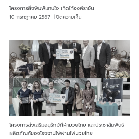
ยั่งยืน
โครงการสิ่งพิมพ์แทนใจ เทิดไท้องค์ราชัน
ต่อ
บน
10 กรกฎาคม 2567
|
ปิดความเห็น
ทรัพยากร
โครงการ
ทาง
สิ่ง
ธรรมชาติ
พิมพ์
(ป่า
แทน
ไม้)
ใจ
เทิด
ไท้
องค์
ราชัน
โครงการส่งเสริมอนุรักษ์กีฬามวยไทย และประชาสัมพันธ์
ผลิตภัณฑ์ของโรงงานไพ่ผ่านไพ่มวยไทย