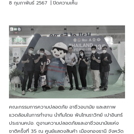
บน
8 กุมภาพันธ์ 2567
|
ปิดความเห็น
โครงการ
ส่ง
เสริม
อนุรักษ์
กีฬา
มวยไทย
และ
ประชาสัมพันธ์
ผลิตภัณฑ์
ของ
โรงงาน
ไพ่
ผ่าน
ไพ่
คณะกรรมการความปลอดภัย อาชีวอนามัย และสภาพ
มวยไทย
แวดล้อมในการทำงาน นำทีมโดย พันโทนราวิทย์ เปาอินทร์
ประธานคปอ. ดูงานความปลอดภัยและอาชีวอนามัยแห่ง
ชาติครั้งที่ 35 ณ ศูนย์แสดงสินค้า เมืองทองธานี จังหวัด