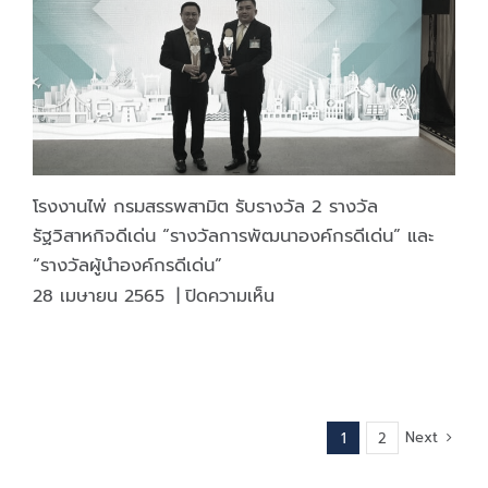
จะ
ปฏิบัติ
หน้าที่
และ
บริหาร
งาน
อย่าง
ซื่อสัตย์
โรงงานไพ่ กรมสรรพสามิต รับรางวัล 2 รางวัล
สุจริต
รัฐวิสาหกิจดีเด่น “รางวัลการพัฒนาองค์กรดีเด่น” และ
โปร่งใส
“รางวัลผู้นำองค์กรดีเด่น”
และ
บน
28 เมษายน 2565
|
ปิดความเห็น
เป็น
โรงงาน
ไป
ไพ่
ตาม
กรม
หลัก
สรรพ
ธร
สามิต
รมาภิ
Next
1
2
รับ
บาล
รางวัล