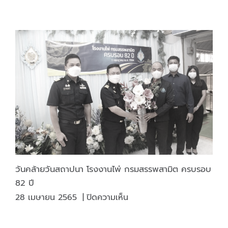
ขอ
ชน
ณ
เชิญ
กา
ศูนย์
ร่วม
ธิเบ
แสดง
ลง
ศร
สินค้า
นาม
มหา
เมืองทอง
ถวาย
ภูมิพล
ธานี
สัตย์
อดุลย
จังหวัด
ปฏิญาณ
เดช
นนทบุรี
เพื่อ
มหาราช
เป็น
บรม
ข้าราชการ
นาถ
ที่
บพิตร
ดี
และ
วันคล้ายวันสถาปนา โรงงานไพ่ กรมสรรพสามิต ครบรอบ
พลัง
82 ปี
ของ
บน
28 เมษายน 2565
|
ปิดความเห็น
แผ่น
วัน
ดิน
คล้าย
ประจำ