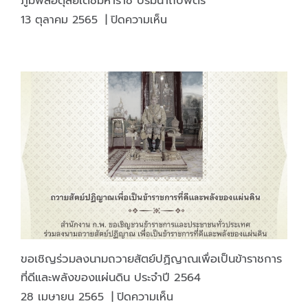
ภูมิพลอดุลยเดชมหาราช บรมนาถบพิตร
โทน
บน
13 ตุลาคม 2565
|
ปิดความเห็น
รา
โรงงาน
วิทย์
ไพ่
เปา
กรม
อินทร์
สรรพ
ประธาน
สามิต
คปอ.
ร่วม
ดู
พิธี
งาน
ทำบุญ
ความ
ตักบาตร
ปลอดภัย
ถวาย
และ
พระ
อาชีว
ราช
อนามัย
กุศล
แห่ง
แด่
ชาติ
ขอเชิญร่วมลงนามถวายสัตย์ปฏิญาณเพื่อเป็นข้าราชการ
พระบาท
ครั้ง
ที่ดีและพลังของแผ่นดิน ประจำปี 2564
สมเด็จ
ที่
บน
28 เมษายน 2565
|
ปิดความเห็น
พระบรม
35