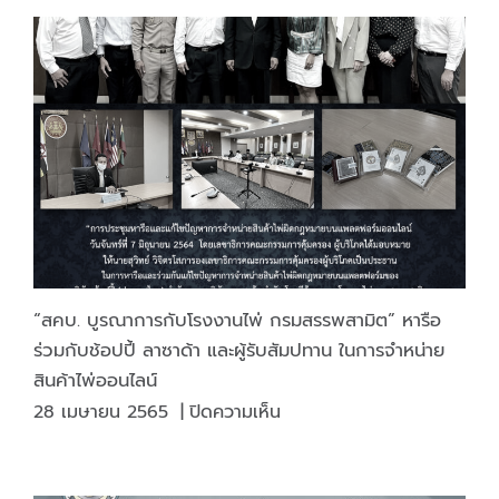
วัน
ปี
สถาปนา
2564
โรงงาน
ไพ่
กรม
สรรพ
สามิต
ครบ
รอบ
82
ปี
“สคบ. บูรณาการกับโรงงานไพ่ กรมสรรพสามิต” หารือ
ร่วมกับช้อปปี้ ลาซาด้า และผู้รับสัมปทาน ในการจำหน่าย
สินค้าไพ่ออนไลน์
บน
28 เมษายน 2565
|
ปิดความเห็น
“สคบ.
บูรณ
า