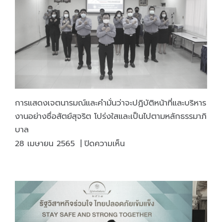
คุณธรรม
และ
ความ
โปร่งใส
ใน
การ
ดำเนิน
งาน
ของ
การแสดงเจตนารมณ์และคำมั่นว่าจะปฏิบัติหน้าที่และบริหาร
หน่วย
งานอย่างซื่อสัตย์สุจริต โปร่งใสและเป็นไปตามหลักธรรมาภิ
งาน
บาล
ภาค
บน
28 เมษายน 2565
|
ปิดความเห็น
รัฐ
การ
(ITA)
แสดง
เจตนารมณ์
และ
คำมั่น
ว่า