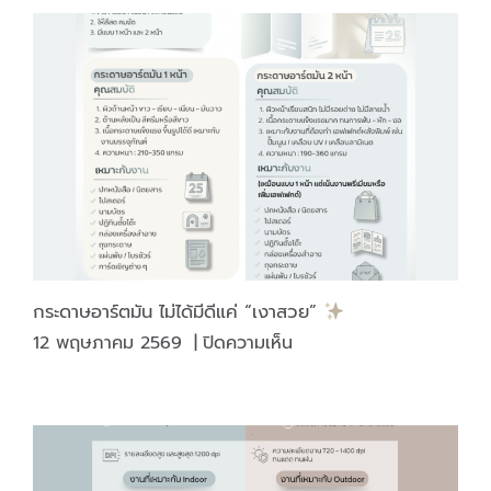
หรือ
ไม่
ทำไม
เครื่อง
ดื่ม
บาง
ชนิด
ต้อง
มี
“แสตมป์
สรรพ
สามิต”
กระดาษอาร์ตมัน ไม่ได้มีดีแค่ “เงาสวย”
ติด
บน
12 พฤษภาคม 2569
|
ปิดความเห็น
บน
กระดาษ
ภาชนะ
อาร์ต
บรรจุ
มัน
ไม่
ได้