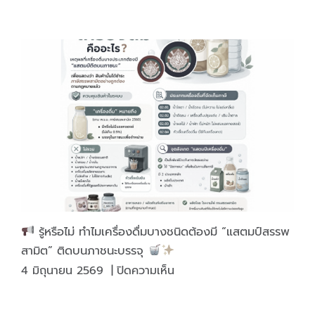
ไพ่
ตัว
เล็ก
คุณภาพ
มาตรฐาน
เล่น
สนุก
ได้
ทุก
โอกาส
รู้หรือไม่ ทำไมเครื่องดื่มบางชนิดต้องมี “แสตมป์สรรพ
สามิต” ติดบนภาชนะบรรจุ
บน
4 มิถุนายน 2569
|
ปิดความเห็น
รู้