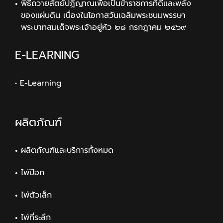
พิธีถวายสัตย์ปฏิญาณเพื่อเป็นข้าราชการที่ดีและพลัง
ของแผ่นดิน เนื่องในโอกาสวันเฉลิมพระชนมพรรษา
พระบาทสมเด็จพระเจ้าอยู่หัว ๒๘ กรกฎาคม ๒๕๖๙
E-LEARNING
• E-Learning
ผลิตภัณฑ์
ผลิตภัณฑ์และบริการทั้งหมด
ไพ่ป๊อก
ไพ่ตัวเล็ก
ไพ่ที่ระลึก