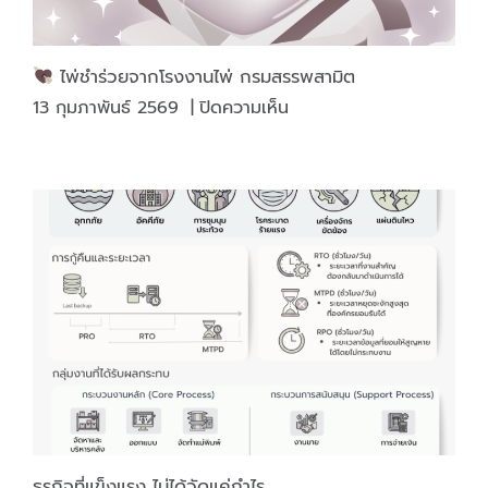
ไพ่ชำร่วยจากโรงงานไพ่ กรมสรรพสามิต
บน
13 กุมภาพันธ์ 2569
|
ปิดความเห็น
ไพ่
ชำร่วย
จาก
โรงงาน
ไพ่
กรม
สรรพ
สามิต
ธุรกิจที่แข็งแรง ไม่ได้วัดแค่กำไร