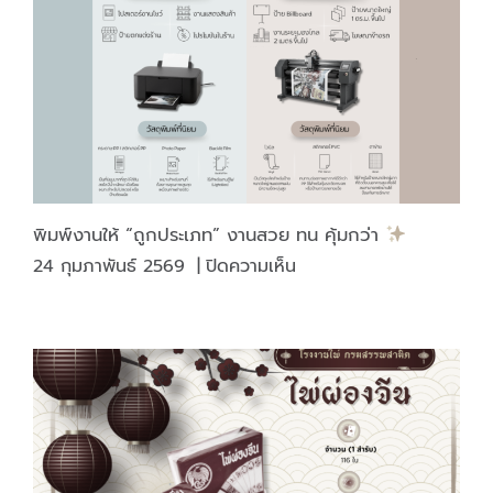
มี
ดี
แค่
“เงา
สวย”
พิมพ์งานให้ “ถูกประเภท” งานสวย ทน คุ้มกว่า
บน
24 กุมภาพันธ์ 2569
|
ปิดความเห็น
พิมพ์
งาน
ให้
“ถูก
ประเภท”
งาน
สวย
ทน