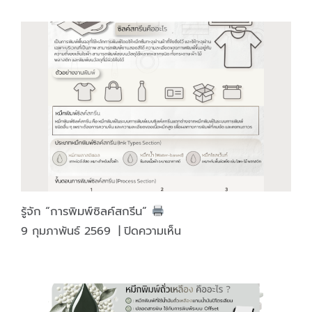
หรือ
ไม่
♥️
รู้จัก “การพิมพ์ซิลค์สกรีน”
บน
9 กุมภาพันธ์ 2569
|
ปิดความเห็น
รู้จัก
“การ
พิมพ์
ซิลค์