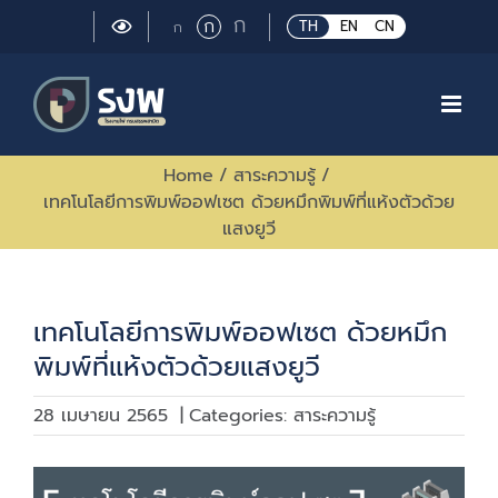
Skip
Large
ก
Regular
ก
Small
TH
EN
CN
ก
to
font
font
font
size.
content
size.
size.
Home
/
สาระความรู้
/
เทคโนโลยีการพิมพ์ออฟเซต ด้วยหมึกพิมพ์ที่แห้งตัวด้วย
แสงยูวี
เทคโนโลยีการพิมพ์ออฟเซต ด้วยหมึก
พิมพ์ที่แห้งตัวด้วยแสงยูวี
28 เมษายน 2565
|
Categories:
สาระความรู้