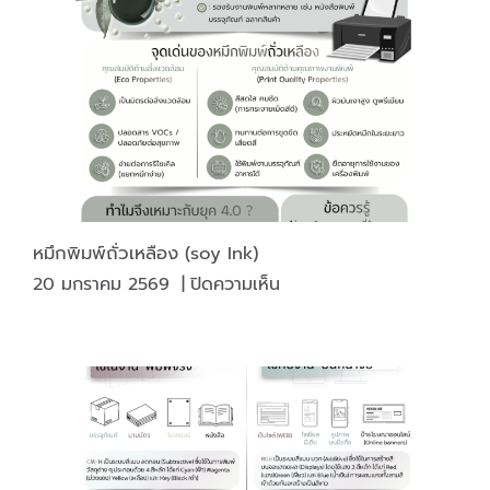
สกรีน”
หมึกพิมพ์ถั่วเหลือง (soy Ink)
บน
20 มกราคม 2569
|
ปิดความเห็น
หมึก
พิมพ์
ถั่ว
เหลือง
(soy
Ink)