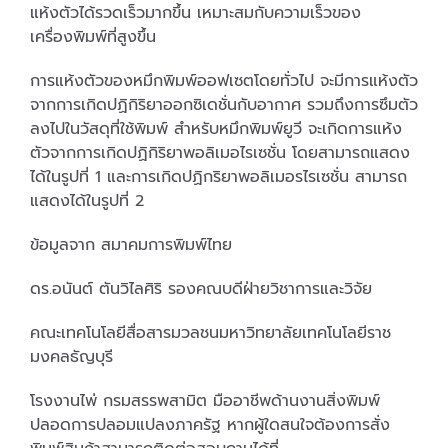
แห้งตัวได้รวดเร็วมากขึ้น เหมาะสมกับความเร็วของ
เครื่องพิมพ์ที่สูงขึ้น
การแห้งตัวของหมึกพิมพ์ออฟเซตโดยทั่วไป จะมีการแห้งตัว
จากการเกิดปฏิกิริยาออกซิเดชั่นกับอากาศ รวมถึงการซึมตัว
ลงไปในวัสดุที่ใช้พิมพ์ สำหรับหมึกพิมพ์ยูวี จะเกิดการแห้ง
ตัวจากการเกิดปฏิกิริยาพอลิเมอไรเซชั่น โดยสามารถแสดง
ได้ในรูปที่ 1 และการเกิดปฏิกริยาพอลิเมอรไรเซชั่น สามารถ
แสดงได้ในรูปที่ 2
ข้อมูลจาก สมาคมการพิมพ์ไทย
ดร.อนันต์ ตันวิไลศิริ รองคณบดีฝ่ายวิชาการและวิจัย
คณะเทคโนโลยีสื่อสารมวลชนมหาวิทยาลัยเทคโนโลยีราช
มงคลธัญบุรี
โรงงานไพ่ กรมสรรพสามิต มืออาชีพด้านงานสิ่งพิมพ์
ปลอดการปลอมแปลงภาครัฐ หากผู้ใดสนใจต้องการสั่ง