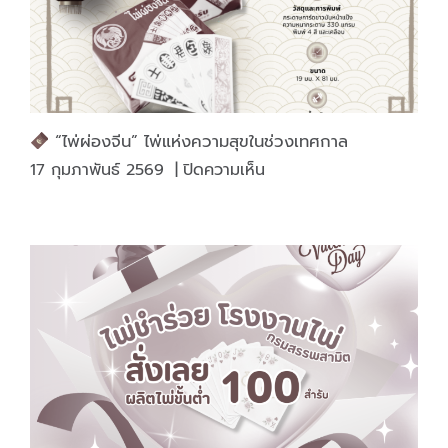
คุ้ม
กว่า
“ไพ่ผ่องจีน” ไพ่แห่งความสุขในช่วงเทศกาล
บน
17 กุมภาพันธ์ 2569
|
ปิดความเห็น
“ไพ่
ผ่อง
จีน”
ไพ่
แห่ง
ความ
สุข
ใน
ช่วง
เทศกาล