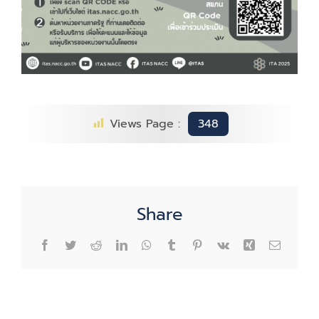
Views Page :
348
Share
Facebook
Twitter
Reddit
LinkedIn
WhatsApp
Tumblr
Pinterest
Vk
Xing
Email