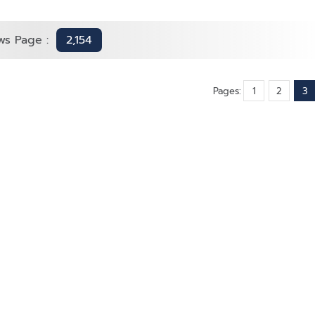
ws Page :
2,154
Pages:
1
2
3