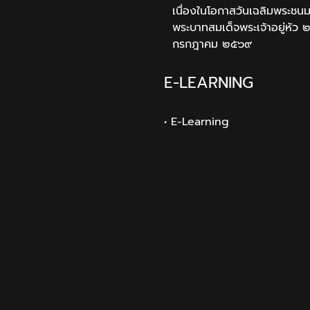
เนื่องในโอกาสวันเฉลิมพระช
พระบาทสมเด็จพระเจ้าอยู่หัว 
กรกฎาคม ๒๕๖๙
E-LEARNING
• E-Learning