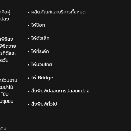
คือผู้
ผลิตภัณฑ์และบริการทั้งหมด
แปลง
ไพ่ป๊อก
ไพ่ตัวเล็ก
พิธีลง
ิธีถวาย
ไพ่ที่ระลึก
ที่ดีและ
สวัน
ไพ่มวยไทย
ไพ่ Bridge
าร่วมงาน
ป่าไม้
สิ่งพิมพ์ปลอดการปลอมแปลง
“ขับ
ับชุมชน
สิ่งพิมพ์ทั่วไป
น
นดิน