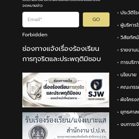
จดหมายข่าว
• ประวัติโ
GO
• ผู้บริหา
Forbidden
• วิสัยทัศ
ช่องทางแจ้งเรื่องร้องเรียน
• รายงานป
การทุจริตและประพฤติมิชอบ
• การบริก
• นโยบาย
• คณะกรร
• ผังโครง
• ยุทธศาส
• งบการเง