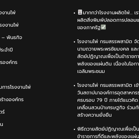
รงงานไพ่
มากกว่าโรงงานผลิตไพ่… เรา
ผลิตสิ่งพิมพ์ปลอดการปลอม
รโรงงานไพ่
ของภาครัฐ
น์ – พันธกิจ
โรงงานไพ่ กรมสรรพสามิต จัด
นามถวายพระพรชัยมงคล และพ
ระจำปี
สัตย์ปฏิญาณเพื่อเป็นข้าราชการ
ารองค์กร
พลังของแผ่นดิน เนื่องในโอกา
เฉลิมพระชนม
โรงงานไพ่ กรมสรรพสามิต เข้
มการโรงงานไพ่
วันสถาปนาองค์การอุตสาหกรรม
สร้างองค์กร
ครบรอบ 79 ปี ภายใต้แนวคิด 
เคลื่อนสวนป่าเศรษฐกิจ ร่วมก
ตร์
สร้างความยั่งยืน
ิน
พิธีถวายสัตย์ปฏิญาณเพื่อเป็
ข้าราชการที่ดีและพลังของแผ่