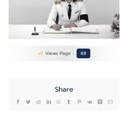
Views Page :
88
Share
Facebook
Twitter
Reddit
LinkedIn
WhatsApp
Tumblr
Pinterest
Vk
Xing
Email