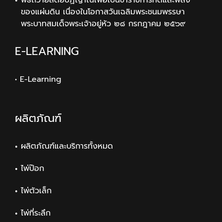
พิธีถวายสัตย์ปฏิญาณเพื่อเป็นข้าราชการที่ดีและพลัง
ของแผ่นดิน เนื่องในโอกาสวันเฉลิมพระชนมพรรษา
พระบาทสมเด็จพระเจ้าอยู่หัว ๒๘ กรกฎาคม ๒๕๖๙
E-LEARNING
• E-Learning
ผลิตภัณฑ์
ผลิตภัณฑ์และบริการทั้งหมด
ไพ่ป๊อก
ไพ่ตัวเล็ก
ไพ่ที่ระลึก