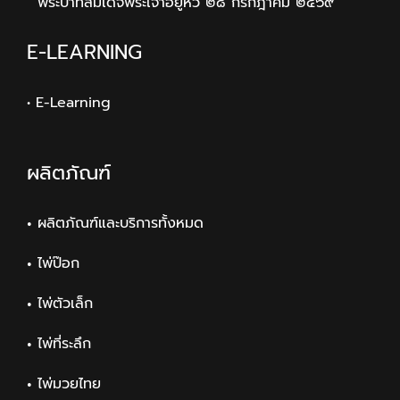
พระบาทสมเด็จพระเจ้าอยู่หัว ๒๘ กรกฎาคม ๒๕๖๙
E-LEARNING
• E-Learning
ผลิตภัณฑ์
ผลิตภัณฑ์และบริการทั้งหมด
ไพ่ป๊อก
ไพ่ตัวเล็ก
ไพ่ที่ระลึก
ไพ่มวยไทย