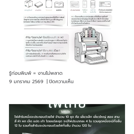
(soy
Ink)
รู้ก่อนพิมพ์ = งานไม่พลาด
บน
9 มกราคม 2569
|
ปิดความเห็น
รู้
ก่อน
พิมพ์
=
งาน
ไม่
พลาด