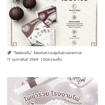
งาน
สวย
ทน
คุ้ม
กว่า
“ไพ่ผ่องจีน” ไพ่แห่งความสุขในช่วงเทศกาล
บน
17 กุมภาพันธ์ 2569
|
ปิดความเห็น
“ไพ่
ผ่อง
จีน”
ไพ่
แห่ง
ความ
สุข