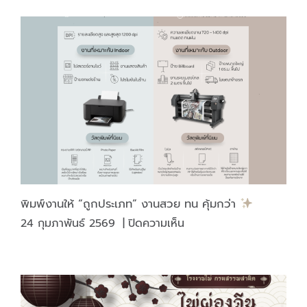
บรรจุ
มัน
ไม่
ได้
มี
ดี
แค่
“เงา
สวย”
พิมพ์งานให้ “ถูกประเภท” งานสวย ทน คุ้มกว่า
บน
24 กุมภาพันธ์ 2569
|
ปิดความเห็น
พิมพ์
งาน
ให้
“ถูก
ประเภท”