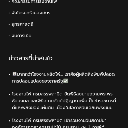
• คณะกรรมการโรงงานไพ่
• ผังโครงสร้างองค์กร
• ยุทธศาสตร์
• งบการเงิน
ข่าวสารที่น่าสนใจ
มากกว่าโรงงานผลิตไพ่… เราคือผู้ผลิตสิ่งพิมพ์ปลอด
การปลอมแปลงของภาครัฐ
โรงงานไพ่ กรมสรรพสามิต จัดพิธีลงนามถวายพระพร
ชัยมงคล และพิธีถวายสัตย์ปฏิญาณเพื่อเป็นข้าราชการที่
ดีและพลังของแผ่นดิน เนื่องในโอกาสวันเฉลิมพระชนม
โรงงานไพ่ กรมสรรพสามิต เข้าร่วมงานวันสถาปนา
องค์การอุตสาหกรรมป่าไม้ ครบรอบ 79 ปี ภายใต้