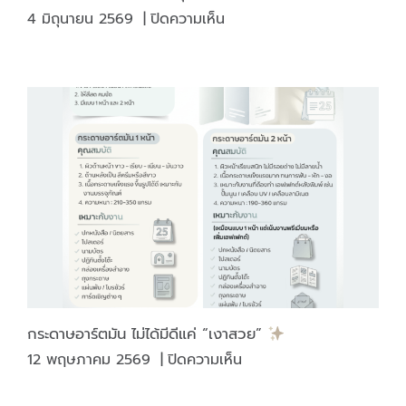
บน
4 มิถุนายน 2569
|
ปิดความเห็น
รู้
หรือ
ไม่
ทำไม
เครื่อง
ดื่ม
บาง
ชนิด
ต้อง
มี
“แสตมป์
สรรพ
สามิต”
กระดาษอาร์ตมัน ไม่ได้มีดีแค่ “เงาสวย”
ติด
บน
12 พฤษภาคม 2569
|
ปิดความเห็น
บน
กระดาษ
ภาชนะ
อาร์ต