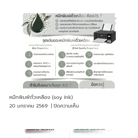
“การ
พิมพ์
ซิลค์
สกรีน”
หมึกพิมพ์ถั่วเหลือง (soy Ink)
บน
20 มกราคม 2569
|
ปิดความเห็น
หมึก
พิมพ์
ถั่ว
เหลือง