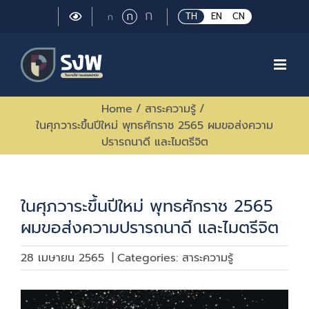
Skip
Large
ก
Regular
ก
Small
TH
EN
CN
ก
to
font
font
font
size.
content
size.
size.
Home
/
สาระความรู้
/
ในศุภวาระขึ้นปีใหม่ พุทธศักราช 2565 ผมขอส่งความ
ปรารถนาดี และไมตรีจิต
ในศุภวาระขึ้นปีใหม่ พุทธศักราช 2565
ผมขอส่งความปรารถนาดี และไมตรีจิต
28 เมษายน 2565
|
Categories:
สาระความรู้