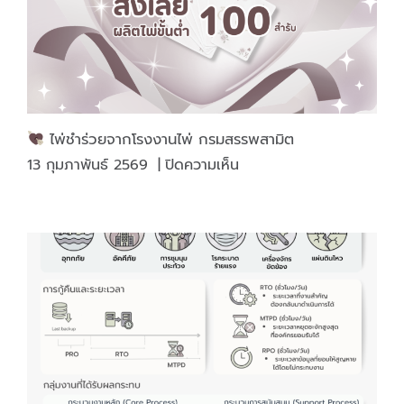
ใน
ช่วง
เทศกาล
ไพ่ชำร่วยจากโรงงานไพ่ กรมสรรพสามิต
บน
13 กุมภาพันธ์ 2569
|
ปิดความเห็น
ไพ่
ชำร่วย
จาก
โรงงาน
ไพ่
กรม
สรรพ
สามิต