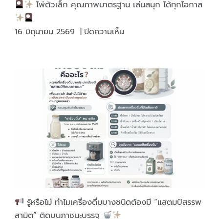
ไพ่ตัวเล็ก คุณภาพมาตรฐาน เล่นสนุก ได้ทุกโอกาส
บน
16 มิถุนายน 2569
|
ปิดความเห็น
ไพ่
ตัว
เล็ก
คุณภาพ
มาตรฐาน
เล่น
สนุก
ได้
ทุก
โอกาส
รู้หรือไม่ ทำไมเครื่องดื่มบางชนิดต้องมี “แสตมป์สรรพ
สามิต” ติดบนภาชนะบรรจุ