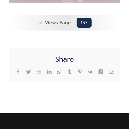
Views Page :
157
Share
Facebook
Twitter
Reddit
LinkedIn
WhatsApp
Tumblr
Pinterest
Vk
Xing
Email