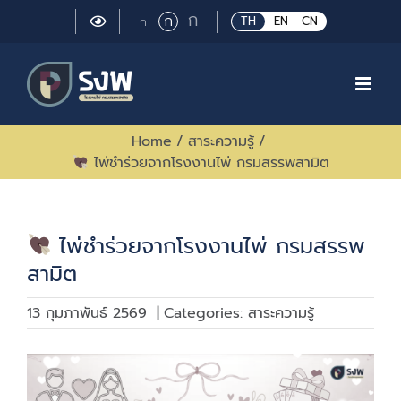
Skip
Large
ก
Regular
ก
Small
TH
EN
CN
ก
to
font
font
font
size.
content
size.
size.
Home
/
สาระความรู้
/
ไพ่ชำร่วยจากโรงงานไพ่ กรมสรรพสามิต
ไพ่ชำร่วยจากโรงงานไพ่ กรมสรรพ
สามิต
13 กุมภาพันธ์ 2569
|
Categories:
สาระความรู้