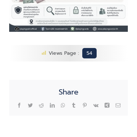
Views Page :
54
Share
Facebook
Twitter
Reddit
LinkedIn
WhatsApp
Tumblr
Pinterest
Vk
Xing
Email