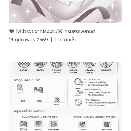
เทศกาล
ไพ่ชำร่วยจากโรงงานไพ่ กรมสรรพสามิต
บน
13 กุมภาพันธ์ 2569
|
ปิดความเห็น
ไพ่
ชำร่วย
จาก
โรงงาน
ไพ่
กรม
สรรพ
สามิต