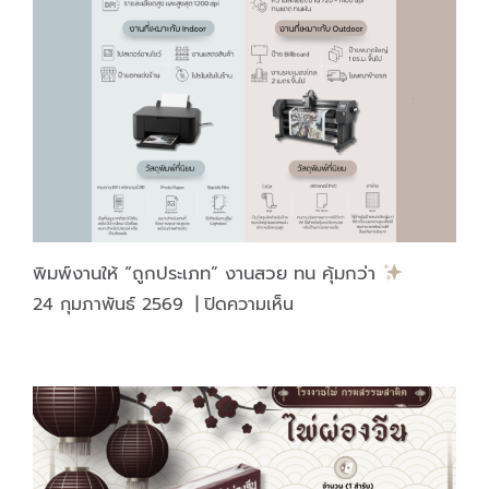
ได้
มี
ดี
แค่
“เงา
สวย”
พิมพ์งานให้ “ถูกประเภท” งานสวย ทน คุ้มกว่า
บน
24 กุมภาพันธ์ 2569
|
ปิดความเห็น
พิมพ์
งาน
ให้
“ถูก
ประเภท”
งาน
สวย