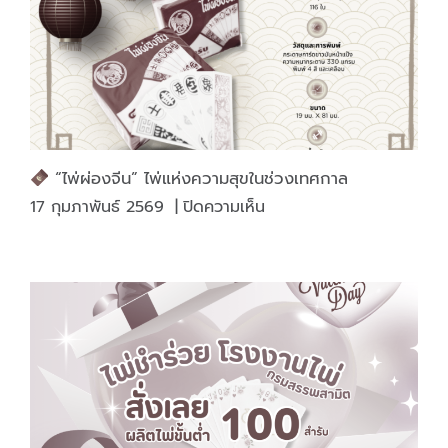
ทน
คุ้ม
กว่า
“ไพ่ผ่องจีน” ไพ่แห่งความสุขในช่วงเทศกาล
บน
17 กุมภาพันธ์ 2569
|
ปิดความเห็น
“ไพ่
ผ่อง
จีน”
ไพ่
แห่ง
ความ
สุข
ใน
ช่วง