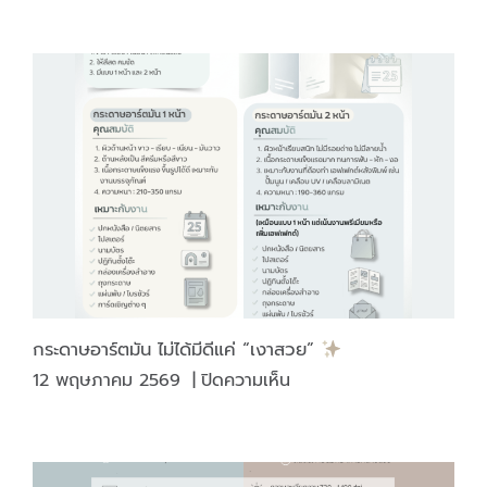
รู้
หรือ
ไม่
ทำไม
เครื่อง
ดื่ม
บาง
ชนิด
ต้อง
มี
“แสตมป์
สรรพ
สามิต”
กระดาษอาร์ตมัน ไม่ได้มีดีแค่ “เงาสวย”
ติด
บน
12 พฤษภาคม 2569
|
ปิดความเห็น
บน
กระดาษ
ภาชนะ
อาร์ต
บรรจุ
มัน
ไม่