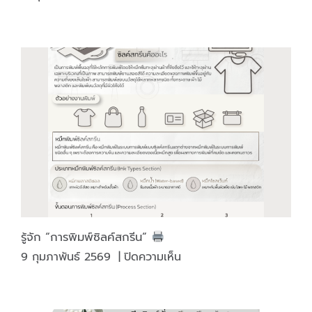
รู้
หรือ
ไม่
♥️
รู้จัก “การพิมพ์ซิลค์สกรีน”
บน
9 กุมภาพันธ์ 2569
|
ปิดความเห็น
รู้จัก
“การ
พิมพ์