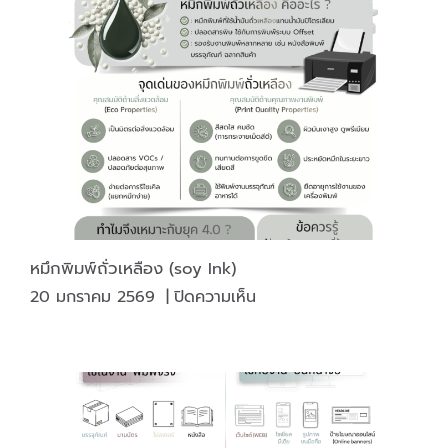
ซิลค์
สกรีน”
หมึกพิมพ์ถั่วเหลือง (soy Ink)
บน
20 มกราคม 2569
|
ปิดความเห็น
หมึก
พิมพ์
ถั่ว
เหลือง
(soy
Ink)