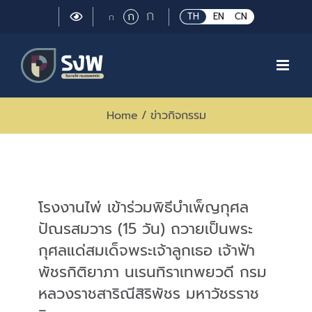
Skip
Large
ก
Regular
ก
Small
TH
EN
CN
ก
to
font
font
font
size.
content
size.
size.
Home
/
ข่าวกิจกรรม
โรงงานไพ่ เข้าร่วมพิธีบำเพ็ญกุศล
ปัณรสมวาร (15 วัน) ถวายเป็นพระ
กุศลแด่สมเด็จพระเจ้าลูกเธอ เจ้าฟ้า
พัชรกิติยาภา นเรนทิราเทพยวดี กรม
หลวงราชสาริณีสิริพัชร มหาวัชรราช