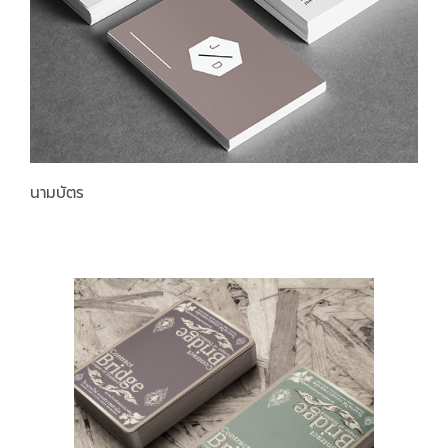
นามบัตร