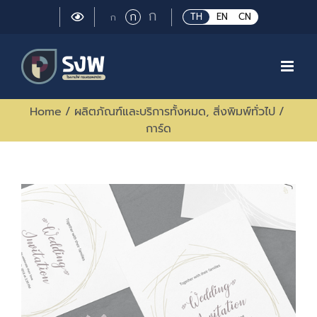
Skip
Large
ก
Regular
ก
Small
TH
EN
CN
ก
to
font
font
font
size.
content
size.
size.
Home
/
ผลิตภัณฑ์และบริการทั้งหมด
,
สิ่งพิมพ์ทั่วไป
/
การ์ด