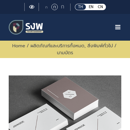
Skip
Large
ก
Regular
ก
Small
TH
EN
CN
ก
to
font
font
font
size.
content
size.
size.
Home
/
ผลิตภัณฑ์และบริการทั้งหมด
,
สิ่งพิมพ์ทั่วไป
/
นามบัตร