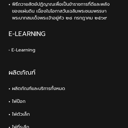
พิธีถวายสัตย์ปฏิญาณเพื่อเป็นข้าราชการที่ดีและพลัง
ของแผ่นดิน เนื่องในโอกาสวันเฉลิมพระชนมพรรษา
พระบาทสมเด็จพระเจ้าอยู่หัว ๒๘ กรกฎาคม ๒๕๖๙
E-LEARNING
• E-Learning
ผลิตภัณฑ์
ผลิตภัณฑ์และบริการทั้งหมด
ไพ่ป๊อก
ไพ่ตัวเล็ก
ไพ่ที่ระลึก