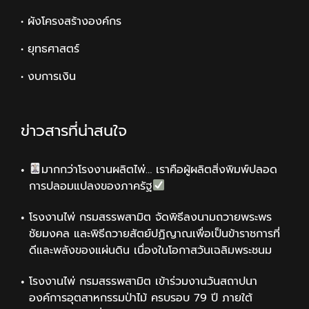
• ผังโครงสร้างองค์กร
• ยุทธศาสตร์
• งบการเงิน
ข่าวสารที่น่าสนใจ
มากกว่าโรงงานผลิตไพ่… เราคือผู้ผลิตสิ่งพิมพ์ปลอด
การปลอมแปลงของภาครัฐ
โรงงานไพ่ กรมสรรพสามิต จัดพิธีลงนามถวายพระพร
ชัยมงคล และพิธีถวายสัตย์ปฏิญาณเพื่อเป็นข้าราชการที่
ดีและพลังของแผ่นดิน เนื่องในโอกาสวันเฉลิมพระชนม
โรงงานไพ่ กรมสรรพสามิต เข้าร่วมงานวันสถาปนา
องค์การอุตสาหกรรมป่าไม้ ครบรอบ 79 ปี ภายใต้