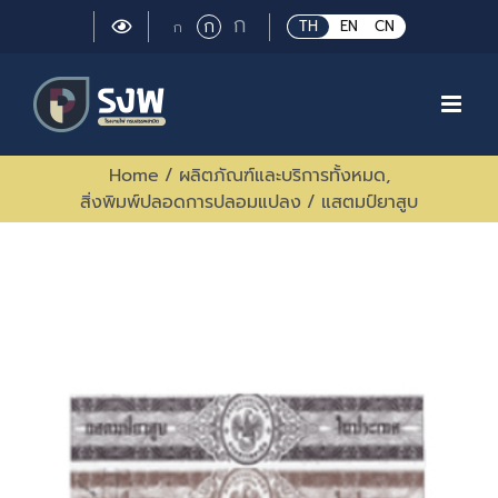
Skip
Large
ก
Regular
ก
Small
TH
EN
CN
ก
to
font
font
font
size.
content
size.
size.
Home
/
ผลิตภัณฑ์และบริการทั้งหมด
,
สิ่งพิมพ์ปลอดการปลอมแปลง
/
แสตมป์ยาสูบ