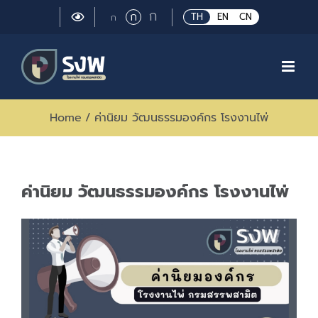
Skip
Large
ก
Regular
ก
Small
TH
EN
CN
ก
to
font
font
font
size.
content
size.
size.
Home
/
ค่านิยม วัฒนธรรมองค์กร โรงงานไพ่
ค่านิยม วัฒนธรรมองค์กร โรงงานไพ่