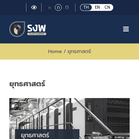
Skip
Large
ก
Regular
ก
Small
TH
EN
CN
ก
to
font
font
font
size.
content
size.
size.
Home
/
ยุทธศาสตร์
ยุทธศาสตร์