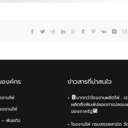
44
2562
Facebook
Twitter
Reddit
LinkedIn
WhatsApp
Tumblr
Pinterest
Vk
Xing
ับองค์กร
ข่าวสารที่น่าสนใจ
รงงานไพ่
มากกว่าโรงงานผลิตไพ่… เรา
ผลิตสิ่งพิมพ์ปลอดการปลอม
รโรงงานไพ่
ของภาครัฐ
น์ – พันธกิจ
โรงงานไพ่ กรมสรรพสามิต จัด