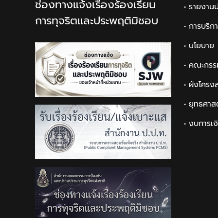
ช่องทางแจ้งเรื่องร้องเรียน
• รายงานป
การทุจริตและประพฤติมิชอบ
• การบริก
• นโยบาย
• คณะกรร
• ผังโครง
• ยุทธศาส
• งบการเง