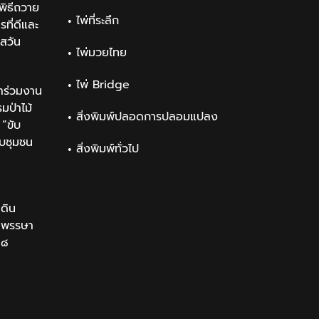
ิธีถวาย
ไพ่ที่ระลึก
ที่ดีและ
สวัน
ไพ่มวยไทย
ไพ่ Bridge
าร่วมงาน
ป่าไม้
สิ่งพิมพ์ปลอดการปลอมแปลง
“ขับ
ับชุมชน
สิ่งพิมพ์ทั่วไป
น
นดิน
นมพรรษา
๒๘