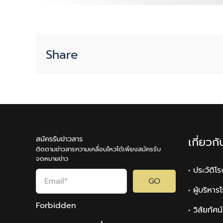
พระพร
สมเด็จ
พระ
นาง
Share
เจ้าฯ
พระบรม
ราชินี
เนื่อง
ใน
โอกาส
วัน
สมัครรับข่าวสาร
เกี่ยวก
เฉลิม
ติดตามข่าวสารความเคลื่อนไหวได้เพียงสมัครรับ
พระชนมพรรษา
จดหมายข่าว
3
• ประวัติโ
มิถุนายน
GO
• ผู้บริหา
2563
Forbidden
• วิสัยทัศ