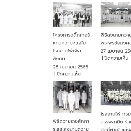
โรงงาน
น
ไพ่
ป
กรม
ภ
สรรพ
โ
สามิต
ว
โครงการสติ๊กเกอร์
พิธีลงนามถวา
เข้า
แทนความห่วงใย
พระพรชัยมงค
ร่วม
โรงงานไพ่เพื่อ
พิธี
27 เมษายน 25
ทำบุญ
|
ปิดความเห็น
สังคม
ตักบาตร
พ
28 เมษายน 2565
ถวาย
บน
|
ปิดความเห็น
พระ
น
โครงการ
ราช
ถ
สติ๊กเกอร์
กุศล
พ
แทน
และ
ช
ความ
พิธี
ห่วงใย
วาง
โรงงานไพ่ กรม
โรงงาน
พาน
พิธีถวายราชสักกา
สรรพสามิต ร่ว
ไพ่
พุ่ม
ระและลงนามถวาย
นักกีฬาเข้าแข่ง
เพื่อ