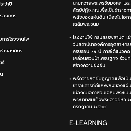
นามถวายพระพรชัยมงคล และพ
ระจำปี
สัตย์ปฏิญาณเพื่อเป็นข้าราชการ
ารองค์กร
พลังของแผ่นดิน เนื่องในโอกา
เฉลิมพระชนม
โรงงานไพ่ กรมสรรพสามิต เข้
มการโรงงานไพ่
วันสถาปนาองค์การอุตสาหกรรม
สร้างองค์กร
ครบรอบ 79 ปี ภายใต้แนวคิด 
เคลื่อนสวนป่าเศรษฐกิจ ร่วมก
ตร์
สร้างความยั่งยืน
ิน
พิธีถวายสัตย์ปฏิญาณเพื่อเป็
ข้าราชการที่ดีและพลังของแผ่
เนื่องในโอกาสวันเฉลิมพระช
พระบาทสมเด็จพระเจ้าอยู่หัว 
กรกฎาคม ๒๕๖๙
E-LEARNING