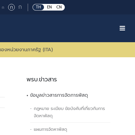
Large
ก
Regular
ก
Small
TH
EN
CN
ก
font
font
font
size.
size.
size.
ของหน่วยงานภาครัฐ (ITA)
พรบ.ข่าวสาร
ข้อมูลข่าวสารการจัดการพัสดุ
กฎหมาย ระเบียบ ข้อบังคับที่เกี่ยวกับการ
จัดหาพัสดุ
แผนการจัดหาพัสดุ