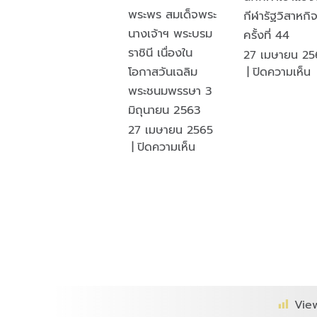
สังคม
พระพร สมเด็จพระ
กีฬารัฐวิสาหกิ
นางเจ้าฯ พระบรม
ครั้งที่ 44
ราชินี เนื่องใน
27 เมษายน 25
โอกาสวันเฉลิม
|
ปิดความเห็น
โ
พระชนมพรรษา 3
ไ
มิถุนายน 2563
ก
27 เมษายน 2565
ส
บน
|
ปิดความเห็น
ส
พิธี
ร
ถวาย
ส
ราช
น
สัก
เ
กา
แ
ระ
ก
และ
ร
ลง
ค
นาม
Vie
ที
ถวาย