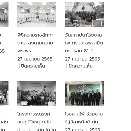
ไพ่
ใจ
้ำใจ
กรม
โรงงาน
้องกัน
สรรพ
ไพ่
ัย
สามิต
พัฒนา
ค
ได้
สังคม
ิด”
ย
พิธีถวายราชสักกา
วันสถาปนาโรงงาน
ศึกษา
ล
ระและลงนามถวาย
ไพ่ กรมสรรพสามิต
ดู
งาน
พระพร
ครบรอบ 81 ปี
65
อนุรักษ์
บน
27 เมษายน 2565
27 เมษายน 2565
พลังงาน
ิธี
บน
บน
|
ปิดความเห็น
|
ปิดความเห็น
และ
ลง
พิธี
วัน
พลังงาน
าม
ถวาย
สถาปนา
ทดแทน
วาย
ราช
โรงงาน
ระพร
สัก
ไพ่
ัยมงคล
กา
กรม
ระ
สรรพ
โครงการรณรงค์
โรงงานไพ่ ร่วมงาน
และ
สามิต
มส่ง
ลดอุบัติเหตุ กลับ
รัฐวิสาหกิจดีเด่น
ลง
ครบ
นาม
รอบ
ขัน
บ้านปลอดภัย ในวัน
27 เมษายน 2565