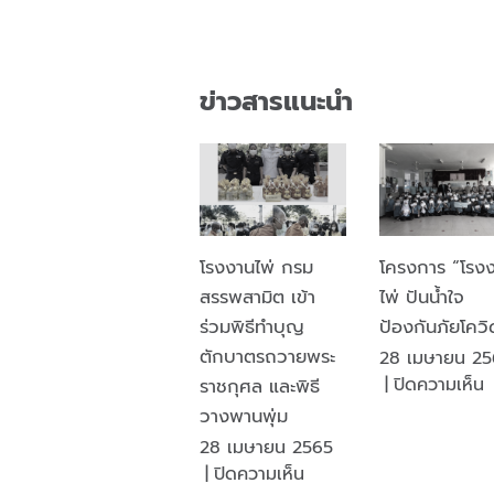
ข่าวสารแนะนำ
โรงงานไพ่ กรม
โครงการ “โรง
สรรพสามิต เข้า
ไพ่ ปันน้ำใจ
ร่วมพิธีทำบุญ
ป้องกันภัยโควิ
ตักบาตรถวายพระ
28 เมษายน 25
|
ปิดความเห็น
ราชกุศล และพิธี
โ
วางพานพุ่ม
“
28 เมษายน 2565
ไ
บน
|
ปิดความเห็น
ป