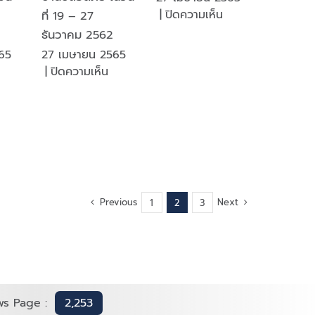
ถวาย
81
บน
|
ปิดความเห็น
จ
ที่ 19 – 27
พระพร
ปี
โรงงาน
ธันวาคม 2562
ไพ่
65
27 เมษายน 2565
ร่วม
บน
บน
|
ปิดความเห็น
งาน
รงงาน
โครงการ
รัฐวิสาหกิจ
พ่
รณรงค์
ดี
รม
ลด
เด่น
รรพ
อุบัติเหตุ
ามิต
กลับ
่วม
บ้าน
่ง
ปลอดภัย
Previous
Next
1
2
3
ักกีฬา
ใน
ข้า
วัน
ข่งขัน
ที่
ีฬา
19
ัฐวิสาหกิจ
–
รั้ง
27
ws Page :
2,253
่
ธันวาคม