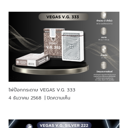
มวยไทย
MUAY
THAI
ไพ่ป๊อกกระดาษ VEGAS V.G. 333
บน
4 ธันวาคม 2568
|
ปิดความเห็น
ไพ่ป๊อก
กระดาษ
VEGAS
V.G.