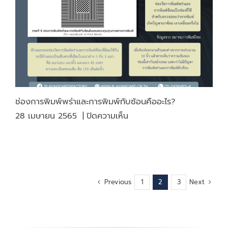
ไว้
ช่วง
วัน
หยุด
ยาว
ช่องการพิมพ์พร่าและการพิมพ์ทับซ้อนคืออะไร?
บน
28 เมษายน 2565
|
ปิดความเห็น
ช่อง
การ
พิมพ์
พร่า
และ
Previous
Next
1
2
3
การ
พิมพ์
ทับ
ซ้อน