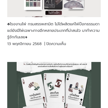
♣️โรงงานไพ่ กรมสรรพสามิต ไม่ได้ผลิตแค่ไพ่ป๊อกธรรมดา
แต่ยังมีไพ่เฉพาะทางอีกหลายประเภทที่น่าสนใจ มาทำความ
รู้จักกันเลย♦️
บน
13 พฤศจิกายน 2568
|
ปิดความเห็น
♣️โรงงาน
ไพ่
กรม
สรรพ
สามิต
ไม่
ได้
ผลิต
แค่
ไพ่ป๊อก
ธรรมดา