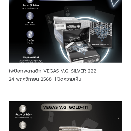
333
ไพ่ป๊อกพลาสติก VEGAS V.G. SILVER 222
บน
24 พฤศจิกายน 2568
|
ปิดความเห็น
ไพ่ป๊อก
พลาสติก
VEGAS
V.G.
SILVER
222