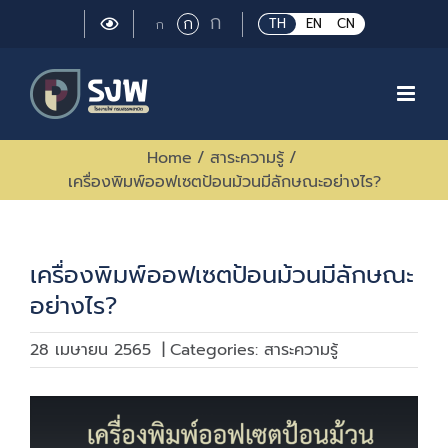
Skip
Large
ก
Regular
ก
Small
TH
EN
CN
ก
to
font
font
font
size.
content
size.
size.
Home
/
สาระความรู้
/
เครื่องพิมพ์ออฟเซตป้อนม้วนมีลักษณะอย่างไร?
เครื่องพิมพ์ออฟเซตป้อนม้วนมีลักษณะ
อย่างไร?
28 เมษายน 2565
|
Categories:
สาระความรู้