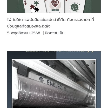
แต่
ยัง
มี
ไพ่ ไม่ใช่การพนันมีประโยชน์กว่าที่คิด กิจกรรมง่ายๆ ที่
ไพ่
ช่วยดูแลทั้งสมองและจิตใจ
เฉพาะ
บน
5 พฤศจิกายน 2568
|
ปิดความเห็น
ทาง
ไพ่
อีก
ไม่ใช่
หลาย
การ
ประเภท
พนัน
ที่
มี
น่า
ประโยชน์
สนใจ
กว่า
มา
ที่
ทำความ
คิด
รู้จัก
กิจกรรม
กัน
ง่ายๆ
เลย♦️
ที่