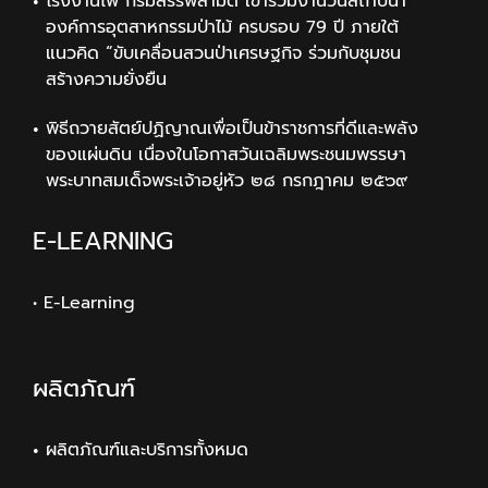
โรงงานไพ่ กรมสรรพสามิต เข้าร่วมงานวันสถาปนา
องค์การอุตสาหกรรมป่าไม้ ครบรอบ 79 ปี ภายใต้
แนวคิด “ขับเคลื่อนสวนป่าเศรษฐกิจ ร่วมกับชุมชน
สร้างความยั่งยืน
พิธีถวายสัตย์ปฏิญาณเพื่อเป็นข้าราชการที่ดีและพลัง
ของแผ่นดิน เนื่องในโอกาสวันเฉลิมพระชนมพรรษา
พระบาทสมเด็จพระเจ้าอยู่หัว ๒๘ กรกฎาคม ๒๕๖๙
E-LEARNING
• E-Learning
ผลิตภัณฑ์
ผลิตภัณฑ์และบริการทั้งหมด