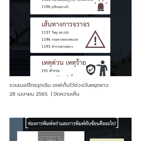
เลือก
ใช้
อย่างไร
ให้
งาน
มี
ประสิทธิภาพ
ที่สุด
รวมเบอร์โทรฉุกเฉิน เซฟเก็บไว้ช่วงวันหยุดยาว
บน
28 เมษายน 2565
|
ปิดความเห็น
รวม
เบอร์
โทร
ฉุกเฉิน
เซฟ
เก็บ