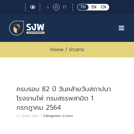
Skip
Large
ก
Regular
ก
Small
TH
EN
CN
ก
to
font
font
font
size.
content
size.
size.
Home
/
ข่าวสาร
ครบรอบ 82 ปี วันคล้ายวันสถาปนา
โรงงานไพ่ กรมสรรพสามิต 1
กรกฎาคม 2564
Categories:
ข่าวสาร
27 ตุลาคม 2564
|