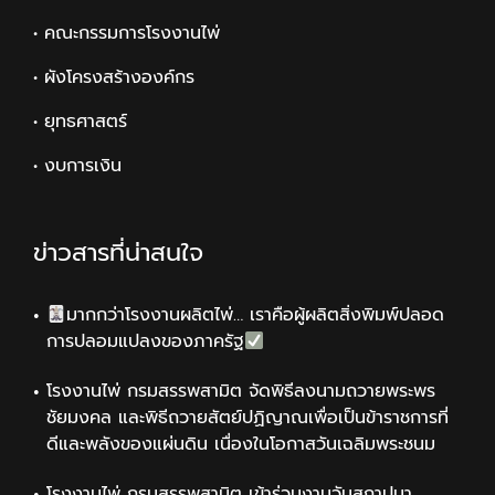
• คณะกรรมการโรงงานไพ่
• ผังโครงสร้างองค์กร
• ยุทธศาสตร์
• งบการเงิน
ข่าวสารที่น่าสนใจ
มากกว่าโรงงานผลิตไพ่… เราคือผู้ผลิตสิ่งพิมพ์ปลอด
การปลอมแปลงของภาครัฐ
โรงงานไพ่ กรมสรรพสามิต จัดพิธีลงนามถวายพระพร
ชัยมงคล และพิธีถวายสัตย์ปฏิญาณเพื่อเป็นข้าราชการที่
ดีและพลังของแผ่นดิน เนื่องในโอกาสวันเฉลิมพระชนม
โรงงานไพ่ กรมสรรพสามิต เข้าร่วมงานวันสถาปนา