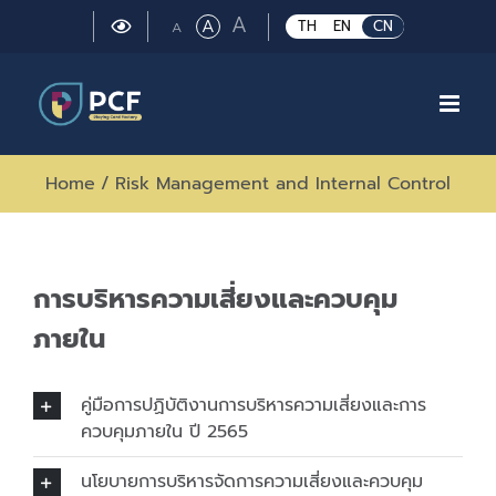
Skip
Large
A
Regular
A
Small
TH
EN
CN
A
to
font
font
font
size.
content
size.
size.
Home
/
Risk Management and Internal Control
การบริหารความเสี่ยงและควบคุม
ภายใน
คู่มือการปฏิบัติงานการบริหารความเสี่ยงและการ
ควบคุมภายใน ปี 2565
นโยบายการบริหารจัดการความเสี่ยงและควบคุม