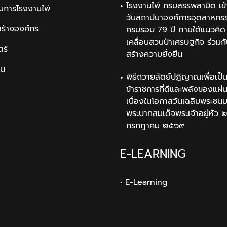
โรงงานไพ่ กรมสรรพสามิต เข้
มการโรงงานไพ่
วันสถาปนาองค์การอุตสาหกรรม
สร้างองค์กร
ครบรอบ 79 ปี ภายใต้แนวคิด 
เคลื่อนสวนป่าเศรษฐกิจ ร่วมก
ตร์
สร้างความยั่งยืน
ิน
พิธีถวายสัตย์ปฏิญาณเพื่อเป็
ข้าราชการที่ดีและพลังของแผ่
เนื่องในโอกาสวันเฉลิมพระช
พระบาทสมเด็จพระเจ้าอยู่หัว 
กรกฎาคม ๒๕๖๙
E-LEARNING
• E-Learning