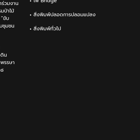
ไพ่ Bridge
าร่วมงาน
ป่าไม้
สิ่งพิมพ์ปลอดการปลอมแปลง
“ขับ
ับชุมชน
สิ่งพิมพ์ทั่วไป
น
นดิน
นมพรรษา
๒๘