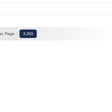
ws Page :
3,265