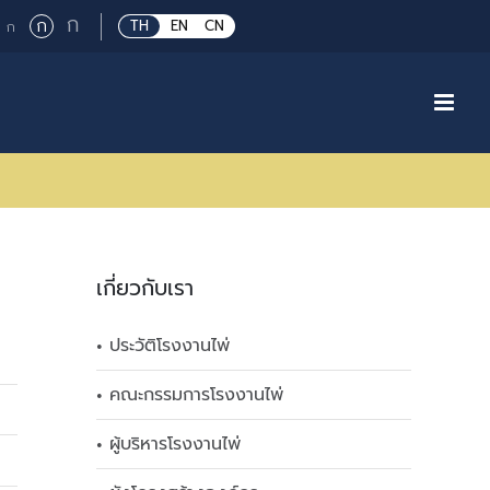
Large
ก
Regular
ก
Small
TH
EN
CN
ก
font
font
font
size.
size.
size.
เกี่ยวกับเรา
ประวัติโรงงานไพ่
คณะกรรมการโรงงานไพ่
ผู้บริหารโรงงานไพ่