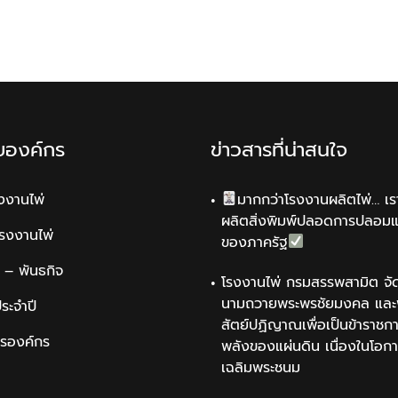
ับองค์กร
ข่าวสารที่น่าสนใจ
รงงานไพ่
มากกว่าโรงงานผลิตไพ่… เรา
ผลิตสิ่งพิมพ์ปลอดการปลอม
รโรงงานไพ่
ของภาครัฐ
น์ – พันธกิจ
โรงงานไพ่ กรมสรรพสามิต จัด
นามถวายพระพรชัยมงคล และพ
ระจำปี
สัตย์ปฏิญาณเพื่อเป็นข้าราชการ
ารองค์กร
พลังของแผ่นดิน เนื่องในโอกา
เฉลิมพระชนม