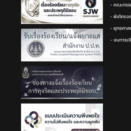
• คณะกรร
• ผังโครง
• ยุทธศาส
• งบการเง