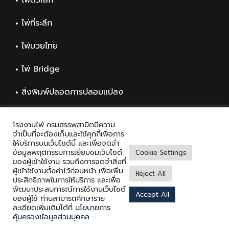
ไพ่ตัวเล็ก
ไพ่ที่ระลึก
ไพ่มวยไทย
ไพ่ Bridge
สิ่งพิมพ์ปลอดการปลอมแปลง
สิ่งพิมพ์ทั่วไป
โรงงานไพ่ กรมสรรพสามิตมีความ
จำเป็นที่จะต้องเก็บและใช้คุกกี้เพื่อการ
ให้บริการบนเว็บไซต์นี้ และเพื่อจดจำ
ข้อมูลพฤติกรรมการเยี่ยมชมเว็บไซต์
Cookie Settings
ของผู้เข้าใช้งาน รวมถึงการจดจำสิ่งที่
ผู้เข้าใช้งานตั้งค่าไว้ก่อนหน้า เพื่อเพิ่ม
Reject All
ประสิทธิภาพในการให้บริการ และเพื่อ
พัฒนาประสบการณ์การใช้งานเว็บไซต์
Accept All
Copyright © 2021 Playing Card Factory, all rights reserved
ของผู้ใช้ ท่านสามารถศึกษาราย
ละเอียดเพิ่มเติมได้ที่
นโยบายการ
Facebook
Twitter
Messenger
คุ้มครองข้อมูลส่วนบุคคล