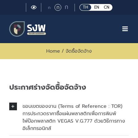
Skip
Large
ก
Regular
ก
Small
TH
EN
CN
ก
to
font
font
font
size.
content
size.
size.
Home
/
จัดซื้อจัดจ้าง
ประกาศร่างจัดซื้อจัดจ้าง
ขอบเขตของงาน (Terms of Reference : TOR)
การประกวดราคาซื้อแผ่นพลาสติกเพื่อการพิมพ์
ไพ่ป๊อกพลาสติก VEGAS V.G.777 ด้วยวิธ๊การทาง
อิเล็กทรอนิกส์