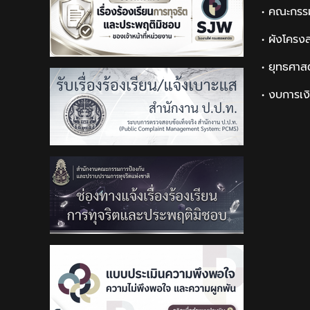
• คณะกรร
• ผังโครง
• ยุทธศาส
• งบการเง