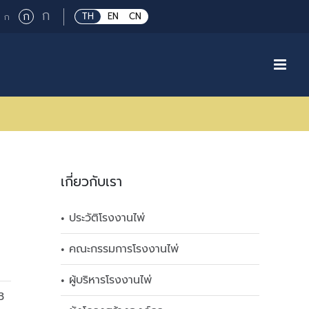
Large
ก
Regular
ก
Small
TH
EN
CN
ก
font
font
font
size.
size.
size.
เกี่ยวกับเรา
ประวัติโรงงานไพ่
คณะกรรมการโรงงานไพ่
ผู้บริหารโรงงานไพ่
3