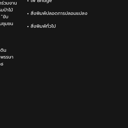
ไพ่ Bridge
าร่วมงาน
ป่าไม้
สิ่งพิมพ์ปลอดการปลอมแปลง
“ขับ
ับชุมชน
สิ่งพิมพ์ทั่วไป
น
นดิน
นมพรรษา
๒๘