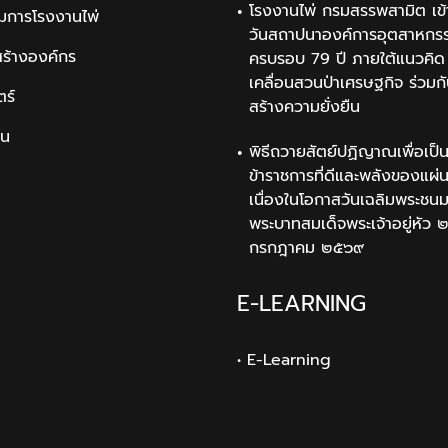
โรงงานไพ่ กรมสรรพสามิต เข้
มการโรงงานไพ่
วันสถาปนาองค์การอุตสาหกรรม
สร้างองค์กร
ครบรอบ 79 ปี ภายใต้แนวคิด 
เคลื่อนสวนป่าเศรษฐกิจ ร่วมก
ตร์
สร้างความยั่งยืน
ิน
พิธีถวายสัตย์ปฏิญาณเพื่อเป็
ข้าราชการที่ดีและพลังของแผ่
เนื่องในโอกาสวันเฉลิมพระช
พระบาทสมเด็จพระเจ้าอยู่หัว 
กรกฎาคม ๒๕๖๙
E-LEARNING
• E-Learning