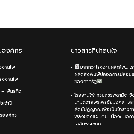
ับองค์กร
ข่าวสารที่น่าสนใจ
รงงานไพ่
มากกว่าโรงงานผลิตไพ่… เรา
ผลิตสิ่งพิมพ์ปลอดการปลอม
รโรงงานไพ่
ของภาครัฐ
น์ – พันธกิจ
โรงงานไพ่ กรมสรรพสามิต จัด
นามถวายพระพรชัยมงคล และพ
ระจำปี
สัตย์ปฏิญาณเพื่อเป็นข้าราชการ
ารองค์กร
พลังของแผ่นดิน เนื่องในโอกา
เฉลิมพระชนม