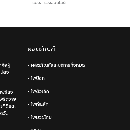
แบบสำรวจออนไลน์
ผลิตภัณฑ์
คือผู้
ผลิตภัณฑ์และบริการทั้งหมด
แปลง
ไพ่ป๊อก
ไพ่ตัวเล็ก
พิธีลง
ิธีถวาย
ไพ่ที่ระลึก
ที่ดีและ
สวัน
ไพ่มวยไทย