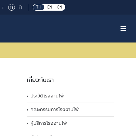
Large
ก
Regular
ก
Small
TH
EN
CN
ก
font
font
font
size.
size.
size.
เกี่ยวกับเรา
ประวัติโรงงานไพ่
คณะกรรมการโรงงานไพ่
ผู้บริหารโรงงานไพ่