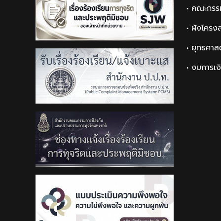
• คณะกรร
• ผังโครง
• ยุทธศาส
• งบการเง