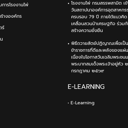
โรงงานไพ่ กรมสรรพสามิต เข้
มการโรงงานไพ่
วันสถาปนาองค์การอุตสาหกรรม
สร้างองค์กร
ครบรอบ 79 ปี ภายใต้แนวคิด 
เคลื่อนสวนป่าเศรษฐกิจ ร่วมก
ตร์
สร้างความยั่งยืน
ิน
พิธีถวายสัตย์ปฏิญาณเพื่อเป็
ข้าราชการที่ดีและพลังของแผ่
เนื่องในโอกาสวันเฉลิมพระช
พระบาทสมเด็จพระเจ้าอยู่หัว 
กรกฎาคม ๒๕๖๙
E-LEARNING
• E-Learning