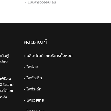
แบบสำรวจออนไลน์
ผลิตภัณฑ์
คือผู้
ผลิตภัณฑ์และบริการทั้งหมด
แปลง
ไพ่ป๊อก
ไพ่ตัวเล็ก
พิธีลง
ิธีถวาย
ไพ่ที่ระลึก
ที่ดีและ
สวัน
ไพ่มวยไทย