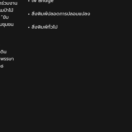
ไพ่ Bridge
าร่วมงาน
ป่าไม้
สิ่งพิมพ์ปลอดการปลอมแปลง
“ขับ
ับชุมชน
สิ่งพิมพ์ทั่วไป
น
นดิน
นมพรรษา
๒๘