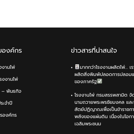
ับองค์กร
ข่าวสารที่น่าสนใจ
รงงานไพ่
มากกว่าโรงงานผลิตไพ่… เรา
ผลิตสิ่งพิมพ์ปลอดการปลอม
รโรงงานไพ่
ของภาครัฐ
น์ – พันธกิจ
โรงงานไพ่ กรมสรรพสามิต จัด
นามถวายพระพรชัยมงคล และพ
ระจำปี
สัตย์ปฏิญาณเพื่อเป็นข้าราชการ
ารองค์กร
พลังของแผ่นดิน เนื่องในโอกา
เฉลิมพระชนม