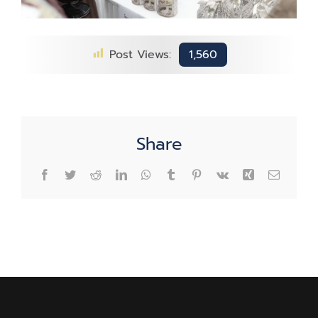
Post Views:
1,560
Share
Facebook
Twitter
Reddit
LinkedIn
WhatsApp
Tumblr
Pinterest
Vk
Xing
Email