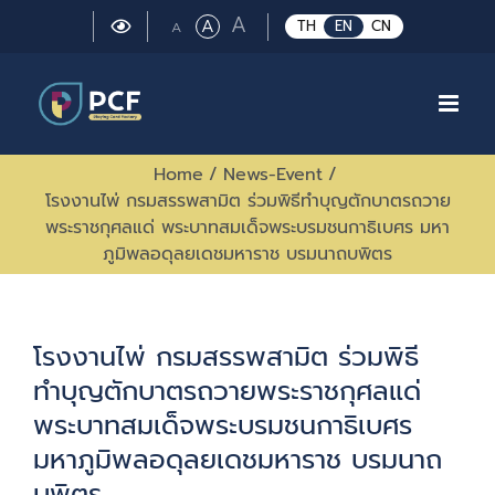
Skip
Large
A
Regular
A
Small
TH
EN
CN
A
to
font
font
font
size.
content
size.
size.
Home
/
News-Event
/
โรงงานไพ่ กรมสรรพสามิต ร่วมพิธีทำบุญตักบาตรถวาย
พระราชกุศลแด่ พระบาทสมเด็จพระบรมชนกาธิเบศร มหา
ภูมิพลอดุลยเดชมหาราช บรมนาถบพิตร
โรงงานไพ่ กรมสรรพสามิต ร่วมพิธี
ทำบุญตักบาตรถวายพระราชกุศลแด่
พระบาทสมเด็จพระบรมชนกาธิเบศร
มหาภูมิพลอดุลยเดชมหาราช บรมนาถ
บพิตร