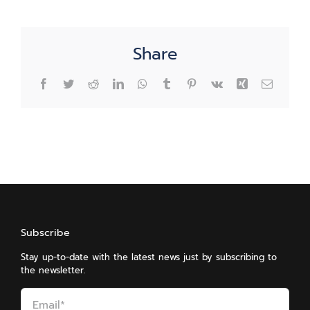
cards
(savage
cards).
Share
Facebook
Twitter
Reddit
LinkedIn
WhatsApp
Tumblr
Pinterest
Vk
Xing
Email
Subscribe
Stay up-to-date with the latest news just by subscribing to
the newsletter.