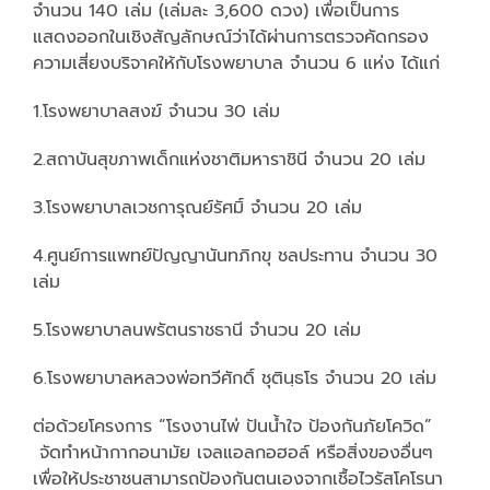
จำนวน 140 เล่ม (เล่มละ 3,600 ดวง) เพื่อเป็นการ
แสดงออกในเชิงสัญลักษณ์ว่าได้ผ่านการตรวจคัดกรอง
ความเสี่ยงบริจาคให้กับโรงพยาบาล จำนวน 6 แห่ง ได้แก่
1.โรงพยาบาลสงฆ์ จำนวน 30 เล่ม
2.สถาบันสุขภาพเด็กแห่งชาติมหาราชินี จำนวน 20 เล่ม
3.โรงพยาบาลเวชการุณย์รัศมิ์ จำนวน 20 เล่ม
4.ศูนย์การแพทย์ปัญญานันทภิกขุ ชลประทาน จำนวน 30
เล่ม
5.โรงพยาบาลนพรัตนราชธานี จำนวน 20 เล่ม
6.โรงพยาบาลหลวงพ่อทวีศักดิ์ ชุตินฺธโร จำนวน 20 เล่ม
ต่อด้วยโครงการ “โรงงานไพ่ ปันน้ำใจ ป้องกันภัยโควิด”
จัดทำหน้ากากอนามัย เจลแอลกอฮอล์ หรือสิ่งของอื่นๆ
เพื่อให้ประชาชนสามารถป้องกันตนเองจากเชื้อไวรัสโคโรนา