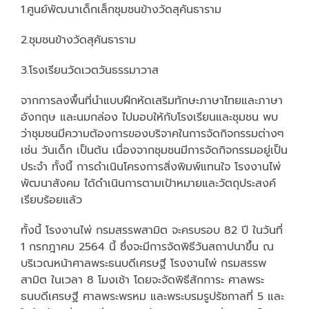
1.ศูนย์พัฒนาเด็กเล็กชุมชนข้างวัดสุคันธาราม
2.ชุมชนข้างวัดสุคันธาราม
3.โรงเรียนวัดเวตวันธรรมาวาส
จากการลงพื้นที่นำแบบฝึกหัดเสริมทักษะภาษาไทยและภาษา
อังกฤษ และนมกล่อง ไปมอบให้กับโรงเรียนและชุมชน พบ
ว่าชุมชนมีความต้องการของบริจาคในการจัดกิจกรรมต่างๆ
เช่น วันเด็ก เป็นต้น เนื่องจากชุมชนมีการจัดกิจกรรมอยู่เป็น
ประจำ ทั้งนี้ การดำเนินโครงการสิ่งพิมพ์แทนใจ โรงงานไพ่
พัฒนาสังคม ได้ดำเนินการตามเป้าหมายและวัตถุประสงค์
เรียบร้อยแล้ว
ทั้งนี้ โรงงานไพ่ กรมสรรพสามิต จะครบรอบ 82 ปี ในวันที่
1 กรกฎาคม 2564 นี้ ซึ่งจะมีการจัดพิธีวันสถาปนาขึ้น ณ
บริเวณหน้าศาลพระธนบดีเศรษฐี โรงงานไพ่ กรมสรรพ
สามิต ในเวลา 8 โมงเช้า โดยจะจัดพิธีสักการะ ศาลพระ
ธนบดีเศรษฐี ศาลพระพรหม และพระบรมรูปรัชกาลที่ 5 และ