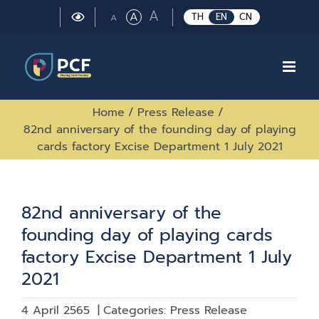
Skip
Large
A
Regular
A
Small
TH
EN
CN
A
to
font
font
font
size.
content
size.
size.
Home
/
Press Release
/
82nd anniversary of the founding day of playing
cards factory Excise Department 1 July 2021
82nd anniversary of the
founding day of playing cards
factory Excise Department 1 July
2021
4 April 2565
|
Categories:
Press Release