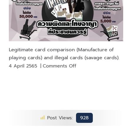
playing
cards
factory
Excise
Department
1
July
Legitimate card comparison (Manufacture of
2021
playing cards) and illegal cards (savage cards).
on
4 April 2565
|
Comments Off
Legitimate
card
comparison
(Manufacture
of
playing
cards)
Post Views:
928
and
illegal