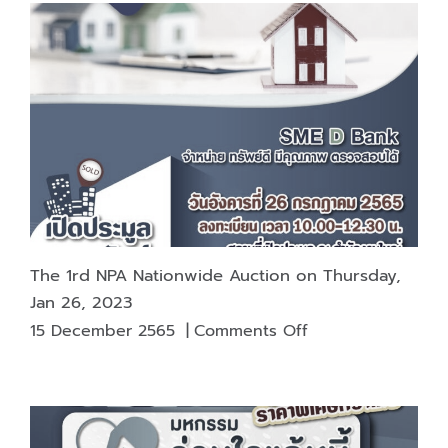
The 1rd NPA Nationwide Auction on Thursday,
Jan 26, 2023
on
15 December 2565
|
Comments Off
The
1rd
NPA
Nationwide