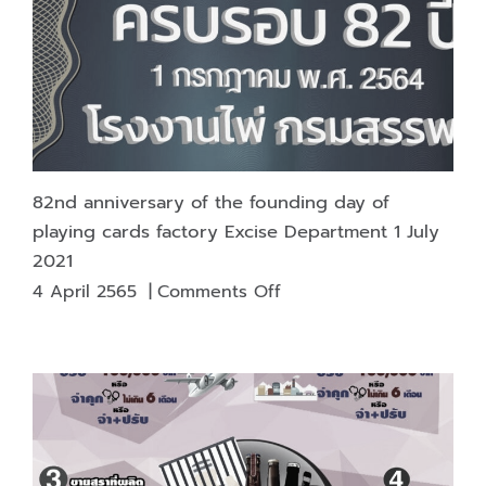
ใน
งาน
มหกรรม
ร่วมใจ
แก้
หนี้
“มี
หนี้
82nd anniversary of the founding day of
ต้อง
playing cards factory Excise Department 1 July
แก้ไข
2021
เริ่ม
on
4 April 2565
|
Comments Off
ต้น
82nd
ใหม่
anniversary
อย่าง
of
ยั่งยืน”
the
founding
day
of