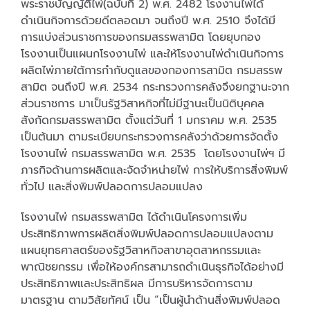
พระราชบัญญัติไพ่(ฉบับที่ 2) พ.ศ. 2482 โรงงานไพ่ได้
ดำเนินกิจการด้วยดีตลอดมา จนถึงปี พ.ศ. 2510 จึงได้มี
การแบ่งส่วนราชการของกรมสรรพสามิต โดยยุบกอง
โรงงานเป็นแผนกโรงงานไพ่ และให้โรงงานไพ่ดำเนินกิจการ
ผลิตไพ่ภายใต้การกำกับดูแลของกองการสามิต กรมสรรพ
สามิต จนถึงปี พ.ศ. 2534 กระทรวงการคลังจึงยกฐานะจาก
ส่วนราชการ มาเป็นรัฐวิสาหกิจที่ไม่มีฐานะเป็นนิติบุคคล
สังกัดกรมสรรพสามิต ตั้งแต่วันที่ 1 มกราคม พ.ศ. 2535
เป็นต้นมา ตามระเบียบกระทรวงการคลังว่าด้วยการจัดตั้ง
โรงงานไพ่ กรมสรรพสามิต พ.ศ. 2535 โดยโรงงานไพ่ฯ มี
ภารกิจด้านการผลิตและจัดจำหน่ายไพ่ การให้บริการสิ่งพิมพ์
ทั่วไป และสิ่งพิมพ์ปลอดการปลอมแปลง
โรงงานไพ่ กรมสรรพสามิต ได้ดำเนินโครงการเพิ่ม
ประสิทธิภาพการผลิตสิ่งพิมพ์ปลอดการปลอมแปลงตาม
แผนยุทธศาสตร์ของรัฐวิสาหกิจสาขาอุตสาหกรรมและ
พาณิชยกรรม เพื่อให้องค์กรสามารถดำเนินธุรกิจได้อย่างมี
ประสิทธิภาพและประสิทธิผล มีการบริหารจัดการตาม
มาตรฐาน ตามวิสัยทัศน์ เป็น “เป็นผู้นำด้านสิ่งพิมพ์ปลอด