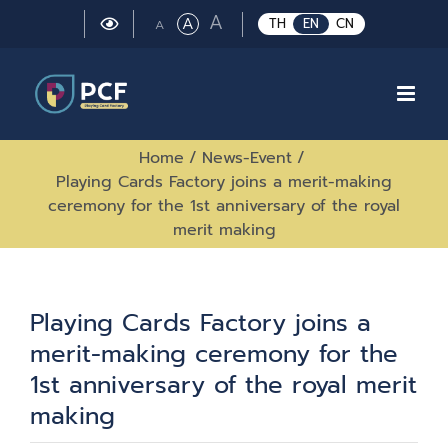
Skip
Large
A
Regular
A
Small
TH
EN
CN
A
to
font
font
font
size.
content
size.
size.
Home
/
News-Event
/
Playing Cards Factory joins a merit-making
ceremony for the 1st anniversary of the royal
merit making
Playing Cards Factory joins a
merit-making ceremony for the
1st anniversary of the royal merit
making