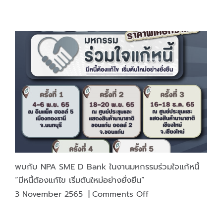
ประกาศ
คณะ
กรรมการ
สรรหา
เรื่อง
รับ
สมัคร
บุคคล
เพื่อ
รับ
การ
คัด
เลือก
เพื่อ
พบกับ NPA SME D Bank ในงานมหกรรมร่วมใจแก้หนี้
ดำรง
“มีหนี้ต้องแก้ไข เริ่มต้นใหม่อย่างยั่งยืน”
ตำแหน่ง
on
3 November 2565
|
Comments Off
ผู้
พบ
อำนวย
กับ
การ