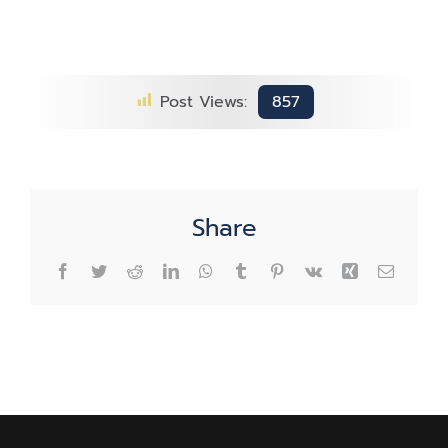
สรรพ
สามิต
ร่วม
พิธี
Post Views:
857
ทำบุญ
ตักบาตร
ถวาย
พระ
ราช
Share
กุศล
แด่
Facebook
Twitter
Reddit
LinkedIn
WhatsApp
Tumblr
Pinterest
Vk
Xing
Email
พระบาท
สมเด็จ
พระบรม
ชน
กา
ธิเบ
ศร