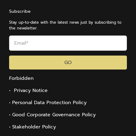
มหา
ภูมิพล
Subscribe
อดุลย
Stay up-to-date with the latest news just by subscribing to
เดช
the newsletter.
มหาราช
บรม
นาถ
บพิตร
GO
Forbidden
• Privacy Notice
• Personal Data Protection Policy
• Good Corporate Governance Policy
• Stakeholder Policy