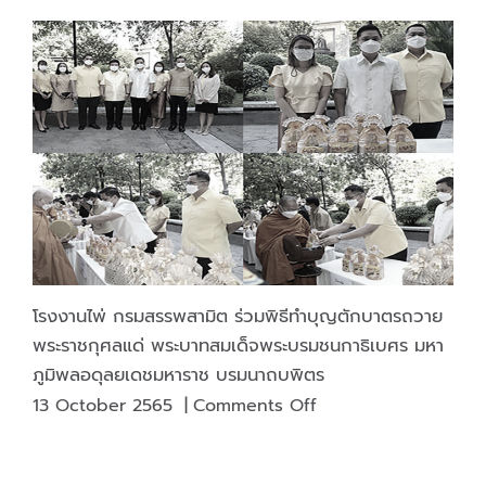
NPA
โรงงาน
SME
ไพ่
D
กรม
Bank
สรรพ
ใน
สามิต
งาน
มหกรรม
ร่วมใจ
แก้
หนี้
“มี
หนี้
โรงงานไพ่ กรมสรรพสามิต ร่วมพิธีทำบุญตักบาตรถวาย
ต้อง
พระราชกุศลแด่ พระบาทสมเด็จพระบรมชนกาธิเบศร มหา
แก้ไข
ภูมิพลอดุลยเดชมหาราช บรมนาถบพิตร
เริ่ม
on
13 October 2565
|
Comments Off
ต้น
โรงงาน
ใหม่
ไพ่
อย่าง
กรม
ยั่งยืน”