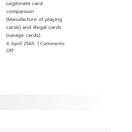
Legitimate card
comparison
(Manufacture of playing
cards) and illegal cards
(savage cards).
4 April 2565
|
Comments
on
Off
Legitimate
card
comparison
(Manufacture
of
playing
cards)
and
illegal
cards
(savage