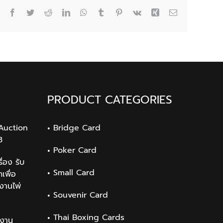
cards).
Facebook
Twitter
Reddit
LinkedIn
WhatsApp
Tumblr
Pinterest
Vk
Xing
Email
PRODUCT CATEGORIES
Auction
Bridge Card
3
Poker Card
่อง รับ
Small Card
เพื่อ
งานไพ่
Souvenir Card
Thai Boxing Cards
งาน