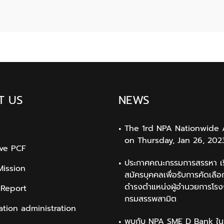
“มี
1
หนี้
July
ต้อง
2021
แก้ไข
เริ่ม
ต้น
ใหม่
อย่าง
T US
NEWS
ยั่งยืน”
The 1rd NPA Nationwide 
on Thursday, Jan 26, 202
ive PCF
ประกาศคณะกรรมการสรรหา เรื
Mission
สมัครบุคคลเพื่อรับการคัดเลือก
ดำรงตำแหน่งผู้อำนวยการโรง
 Report
กรมสรรพสามิต
ation administration
พบกับ NPA SME D Bank ใน