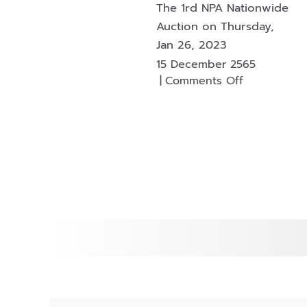
The 1rd NPA Nationwide
Auction on Thursday,
Jan 26, 2023
15 December 2565
on
|
Comments Off
The
1rd
NPA
Nationwide
Auction
on
Thursday,
Jan
26,
2023