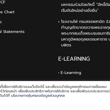
PCF
มหกรรมร่วมใจแก้หนี้ “มีหนี้ต้
เริ่มต้นใหม่อย่างยั่งยืน”
re Chart
โรงงานไพ่ กรมสรรพสามิต ร่ว
ic
ทำบุญตักบาตรถวายพระราชกุ
al Statements
พระบาทสมเด็จพระบรมชนกาธิ
มหาภูมิพลอดุลยเดชมหาราช 
บพิตร
E-LEARNING
• E-Learning
ี้เพื่อการให้บริการบนเว็บไซต์นี้ และเพื่อจดจำข้อมูลพฤติกรรมการเยี่ยมชม
้งค่าไว้ก่อนหน้า เพื่อเพิ่มประสิทธิภาพในการให้บริการ และเพื่อพัฒนาประสบการณ
ิมได้ที่
นโยบายการคุ้มครองข้อมูลส่วนบุคคล