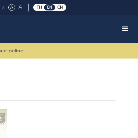
Large
A
Regular
A
Small
TH
EN
CN
A
font
font
font
size.
size.
size.
nce online.