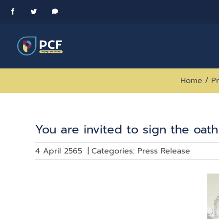
Skip
Facebook
Twitter
Messenger
to
content
Home
/
P
You are invited to sign the oath
4 April 2565
|
Categories:
Press Release