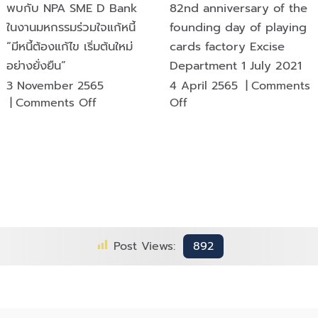
พบกับ NPA SME D Bank
82nd anniversary of the
ในงานมหกรรมร่วมใจแก้หนี้
founding day of playing
“มีหนี้ต้องแก้ไข เริ่มต้นใหม่
cards factory Excise
อย่างยั่งยืน”
Department 1 July 2021
3 November 2565
4 April 2565
|
Comments
on
on
|
Comments Off
Off
พบ
82nd
กับ
anniversary
NPA
of
SME
the
D
founding
Bank
day
ใน
of
งาน
playing
Post Views:
892
มหกรรม
cards
ร่วมใจ
factory
แก้
Excise
หนี้
Department