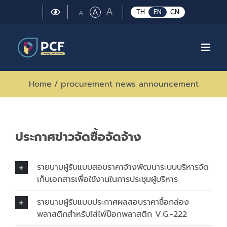
Skip
Large
A
Regular
A
Small
TH
EN
CN
A
to
font
font
font
size.
content
size.
size.
Home
/
procurement news announcement
ประกาศข่าวจัดซื้อจัดจ้าง
รายนามผู้รับแบบสอบราคาจ้างพัฒนาระบบบริหารจัด
เก็บเอกสารเพื่อใช้งานในการประชุมผู้บริหาร
รายนามผู้รับแบบประกาศผลสอบราคาซื้อกล่อง
พลาสติกสำหรับใส่ไพ่ป๊อกพลาสติก V.G.-222