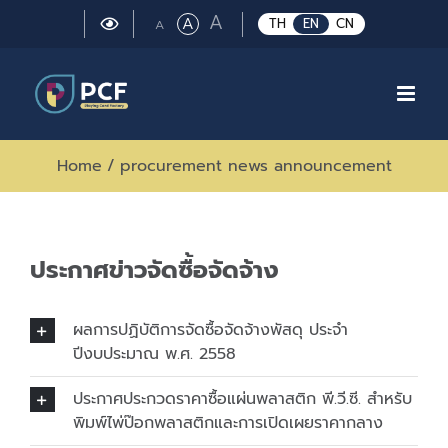
Skip
Large
A
Regular
A
Small
TH
EN
CN
A
to
font
font
font
size.
content
size.
size.
Home
/
procurement news announcement
ประกาศข่าวจัดซื้อจัดจ้าง
ผลการปฏิบัติการจัดซื้อจัดจ้างพัสดุ ประจำ
ปีงบประมาณ พ.ศ. 2558
ประกาศประกวดราคาซื้อแผ่นพลาสติก พี.วี.ซี. สำหรับ
พิมพ์ไพ่ป๊อกพลาสติกและการเปิดเผยราคากลาง