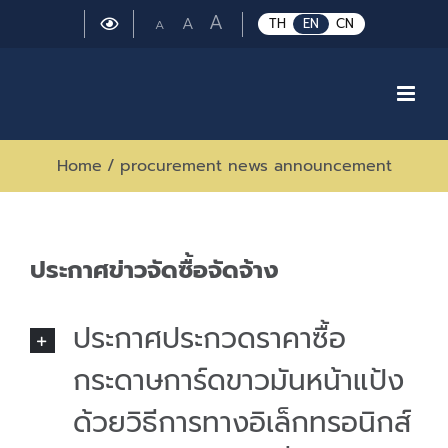
Skip
Large
A
Regular
A
Small
TH
EN
CN
A
to
font
font
font
size.
content
size.
size.
Home
/
procurement news announcement
ประกาศข่าวจัดซื้อจัดจ้าง
ประกาศประกวดราคาซื้อ
กระดาษการ์ดขาวมันหน้าแป้ง
ด้วยวิธีการทางอิเล็กทรอนิกส์