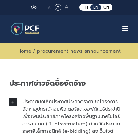
Skip
Large
A
Regular
A
Small
TH
EN
CN
A
to
font
font
font
size.
content
size.
size.
Home
/
procurement news announcement
ประกาศข่าวจัดซื้อจัดจ้าง
ประกาศยกเลิกประกาศประกวดราคาเช่าโครงการ
จัดหาอุปกรณ์คอมพิวเตอร์และซอฟต์แวร์ประจำปี
เพื่อเพิ่มประสิทธิภาพโครงสร้างพื้นฐานเทคโนโลยี
สารสนเทศ (IT Infrastructure) ด้วยวิธีประกวด
ราคาอิเล็กทรอนิกส์ (e-bidding) ลงเว็บไซต์