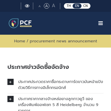
Skip
Large
A
Regular
A
Small
TH
EN
CN
A
to
font
font
font
size.
content
size.
size.
Home
/
procurement news announcement
ประกาศข่าวจัดซื้อจัดจ้าง
ประกาศประกวดราคาซื้อกระดาษการ์ดขาวมันหน้าแป้ง
ด้วยวิธีการทางอิเล็กทรอนิกส์
ประกาศราคากลางจ้างหล่อยางลูกกาวยูวี ของ
เครื่องพิมพ์ออฟเซท 5 สี Heidelberg จำนวน 9
รายการ